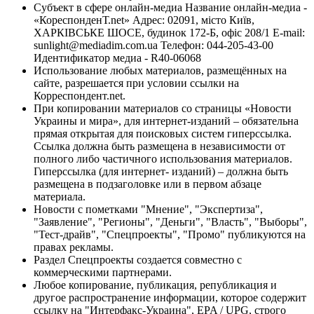
Субъект в сфере онлайн-медиа Название онлайн-медиа -
«КореспонденТ.net» Адрес: 02091, місто Київ,
ХАРКІВСЬКЕ ШОСЕ, будинок 172-Б, офіс 208/1 E-mail:
sunlight@mediadim.com.ua
Телефон: 044-205-43-00
Идентификатор медиа - R40-06068
Использование любых материалов, размещённых на
сайте, разрешается при условии ссылки на
Корреспондент.net.
При копировании материалов со страницы «Новости
Украины и мира», для интернет-изданий – обязательна
прямая открытая для поисковых систем гиперссылка.
Ссылка должна быть размещена в независимости от
полного либо частичного использования материалов.
Гиперссылка (для интернет- изданий) – должна быть
размещена в подзаголовке или в первом абзаце
материала.
Новости с пометками "Мнение", "Экспертиза",
"Заявление", "Регионы", "Деньги", "Власть", "Выборы",
"Тест-драйв", "Спецпроекты", "Промо" публикуются на
правах рекламы.
Раздел Спецпроекты создается совместно с
коммерческими партнерами.
Любое копирование, публикация, републикация и
другое распространение информации, которое содержит
ссылку на "Интерфакс-Украина", EPA / UPG, строго