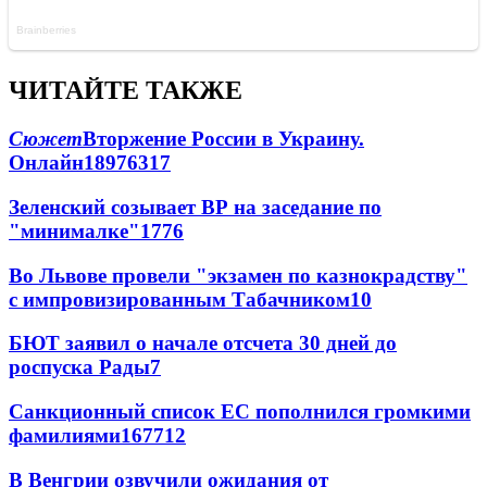
ЧИТАЙТЕ ТАКЖЕ
Сюжет
Вторжение России в Украину.
Онлайн
189
76
317
Зеленский созывает ВР на заседание по
"минималке"
17
76
Во Львове провели "экзамен по казнокрадству"
с импровизированным Табачником
10
БЮТ заявил о начале отсчета 30 дней до
роспуска Рады
7
Санкционный список ЕС пополнился громкими
фамилиями
167
7
12
В Венгрии озвучили ожидания от