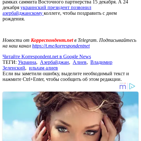
рамках саммита Восточного партнерства 15 декабря. А 24
декабря
украинский президент позвонил
азербайджанскому
коллеге, чтобы поздравить с днем
рождения.
Новости от
Корреспондент.net
в Telegram. Подписывайтесь
на наш канал
https://t.me/korrespondentnet
Читайте Korrespondent.net в Google News
ТЕГИ:
Украина
,
Азербайджан
,
Алиев
,
Владимир
Зеленский
,
ильхам алиев
Если вы заметили ошибку, выделите необходимый текст и
нажмите Ctrl+Enter, чтобы сообщить об этом редакции.