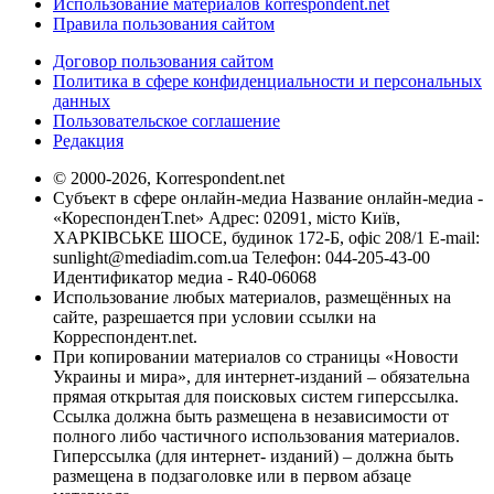
Использование материалов korrespondent.net
Правила пользования сайтом
Договор пользования сайтом
Политика в сфере конфиденциальности и персональных
данных
Пользовательское соглашение
Редакция
© 2000-2026, Korrespondent.net
Субъект в сфере онлайн-медиа Название онлайн-медиа -
«КореспонденТ.net» Адрес: 02091, місто Київ,
ХАРКІВСЬКЕ ШОСЕ, будинок 172-Б, офіс 208/1 E-mail:
sunlight@mediadim.com.ua
Телефон: 044-205-43-00
Идентификатор медиа - R40-06068
Использование любых материалов, размещённых на
сайте, разрешается при условии ссылки на
Корреспондент.net.
При копировании материалов со страницы «Новости
Украины и мира», для интернет-изданий – обязательна
прямая открытая для поисковых систем гиперссылка.
Ссылка должна быть размещена в независимости от
полного либо частичного использования материалов.
Гиперссылка (для интернет- изданий) – должна быть
размещена в подзаголовке или в первом абзаце