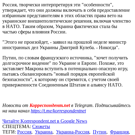
Россия, творчески интерпретируя эти "особенности",
утверждает, что они должны включать в себя предоставление
избранным представителям в этих областях права вето на
украинские внешнеполитические решения, включая членство
в НАТО. Таким образом, Украина фактически стала бы
частью сферы влияния России.
"Этого не произойдет, - заявил на прошлой неделе министр
иностранных дел Украины Дмитрий Кулеба. - Никогда".
Путин, по словам французского источника, "хочет получить
долгосрочное видение" по Украине и Европе. Похоже, это
заставляет Макрона вступить в потенциально опасную игру,
пытаясь сбалансировать "новый порядок европейской
безопасности", к которому он стремится, с учетом своей
приверженности Соединенным Штатам и альянсу НАТО.
Новости от
Корреспондент.net
в Telegram. Подписывайтесь
на наш канал
https://t.me/korrespondentnet
Читайте Korrespondent.net в Google News
СПЕЦТЕМА:
Сюжеты
ТЕГИ:
Россия
,
Украина
,
Украина-Россия
,
Путин
,
Франция
,