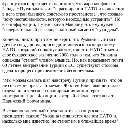
французского президента напомнил, что ядро конфликта
Запада с Путиным лежит "в расширении НАТО и включении
в него стран бывшего советского пространства", что создало
"зону нестабильности, которую необходимо устранить". По
его информации, Путин сказал Макрону, что ему нужен
"содержательный разговор", который касается "сути дела".
Конечно, никто при этом не верит, что Румыния, Литва и
другие государства, присоединившиеся к расширенному
НАТО, когда-либо покинут альянс, или что НАТО отменит
свое бухарестское заявление 2008 года о том, что Украина
однажды "станет" членом альянса. Но, как показывает почти
60-летнее заигрывание Турции с ЕС, существуют способы
сделать процесс присоединения бесконечным.
"Мы можем сделать шаг навстречу Путину, признать, что он
не совсем не прав", - отмечает Жюстен Вайс, бывший глава
отдела политического планирования министерства
иностранных дел Франции, который сейчас возглавляет
Парижский форум мира.
Высокопоставленный представитель французского
президента сказал: "Украина не является членом НАТО и,
насколько мне известно, не станет им в ближайшее время".