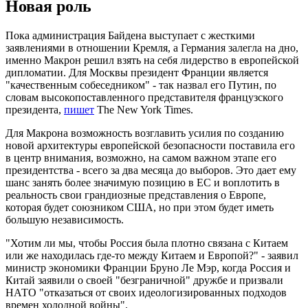
Новая роль
Пока администрация Байдена выступает с жесткими
заявлениями в отношении Кремля, а Германия залегла на дно,
именно Макрон решил взять на себя лидерство в европейской
дипломатии. Для Москвы президент Франции является
"качественным собеседником" - так назвал его Путин, по
словам высокопоставленного представителя французского
президента,
пишет
The New York Times.
Для Макрона возможность возглавить усилия по созданию
новой архитектуры европейской безопасности поставила его
в центр внимания, возможно, на самом важном этапе его
президентства - всего за два месяца до выборов. Это дает ему
шанс занять более значимую позицию в ЕС и воплотить в
реальность свои грандиозные представления о Европе,
которая будет союзником США, но при этом будет иметь
большую независимость.
"Хотим ли мы, чтобы Россия была плотно связана с Китаем
или же находилась где-то между Китаем и Европой?" - заявил
министр экономики Франции Бруно Ле Мэр, когда Россия и
Китай заявили о своей "безграничной" дружбе и призвали
НАТО "отказаться от своих идеологизированных подходов
времен холодной войны".