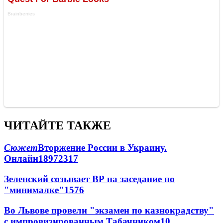
ЧИТАЙТЕ ТАКЖЕ
Сюжет
Вторжение России в Украину.
Онлайн
189
72
317
Зеленский созывает ВР на заседание по
"минималке"
15
76
Во Львове провели "экзамен по казнокрадству"
с импровизированным Табачником
10