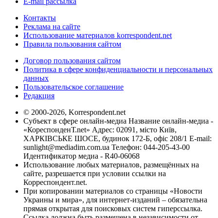
E-mail рассылка
Контакты
Реклама на сайте
Использование материалов korrespondent.net
Правила пользования сайтом
Договор пользования сайтом
Политика в сфере конфиденциальности и персональных
данных
Пользовательское соглашение
Редакция
© 2000-2026, Korrespondent.net
Субъект в сфере онлайн-медиа Название онлайн-медиа -
«КореспонденТ.net» Адрес: 02091, місто Київ,
ХАРКІВСЬКЕ ШОСЕ, будинок 172-Б, офіс 208/1 E-mail:
sunlight@mediadim.com.ua
Телефон: 044-205-43-00
Идентификатор медиа - R40-06068
Использование любых материалов, размещённых на
сайте, разрешается при условии ссылки на
Корреспондент.net.
При копировании материалов со страницы «Новости
Украины и мира», для интернет-изданий – обязательна
прямая открытая для поисковых систем гиперссылка.
Ссылка должна быть размещена в независимости от