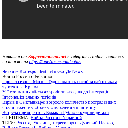
Новости от
Корреспондент.net
в Telegram. Подписывайтесь
на наш канал
https://t.me/korrespondentnet
Читайте Korrespondent.net в Google News
Война России с Украиной
Провал сезона: Москва будет платить пособия работникам
турсектора Крыма
У Сухопутних військах зробили заяву щодо інтеграції
Інтернаціональних легіонів
Взрыв в Сыктывкаре: возросло количество пострадавших
Стали известны объемы отключений в пятницу
Встреча президентов: Ермак и Рубио обсудили детали
СПЕЦТЕМА:
Война России с Украиной
ТЕГИ:
Россия
,
Украина
,
переговоры
,
Дмитрий Песков
,
Война с Россией
,
Война в Украине