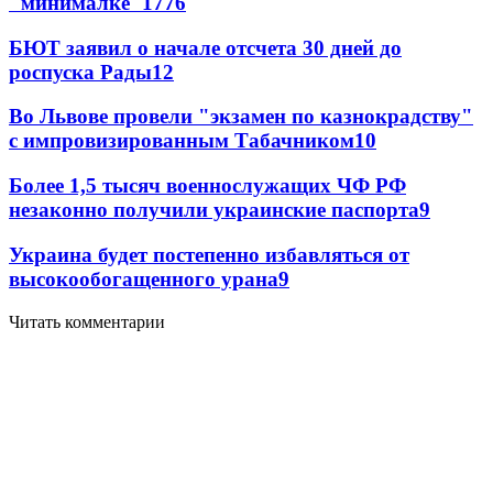
"минималке"
17
76
БЮТ заявил о начале отсчета 30 дней до
роспуска Рады
12
Во Львове провели "экзамен по казнокрадству"
с импровизированным Табачником
10
Более 1,5 тысяч военнослужащих ЧФ РФ
незаконно получили украинские паспорта
9
Украина будет постепенно избавляться от
высокообогащенного урана
9
Читать комментарии