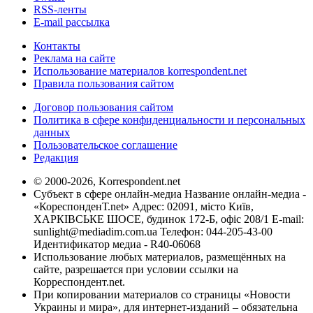
RSS-ленты
E-mail рассылка
Контакты
Реклама на сайте
Использование материалов korrespondent.net
Правила пользования сайтом
Договор пользования сайтом
Политика в сфере конфиденциальности и персональных
данных
Пользовательское соглашение
Редакция
© 2000-2026, Korrespondent.net
Субъект в сфере онлайн-медиа Название онлайн-медиа -
«КореспонденТ.net» Адрес: 02091, місто Київ,
ХАРКІВСЬКЕ ШОСЕ, будинок 172-Б, офіс 208/1 E-mail:
sunlight@mediadim.com.ua
Телефон: 044-205-43-00
Идентификатор медиа - R40-06068
Использование любых материалов, размещённых на
сайте, разрешается при условии ссылки на
Корреспондент.net.
При копировании материалов со страницы «Новости
Украины и мира», для интернет-изданий – обязательна