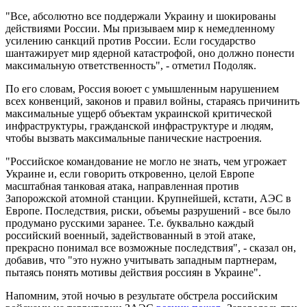
"Все, абсолютно все поддержали Украину и шокированы
действиями России. Мы призываем мир к немедленному
усилению санкций против России. Если государство
шантажирует мир ядерной катастрофой, оно должно понести
максимальную ответственность", - отметил Подоляк.
По его словам, Россия воюет с умышленным нарушением
всех конвенций, законов и правил войны, стараясь причинить
максимальные ущерб объектам украинской критической
инфраструктуры, гражданской инфраструктуре и людям,
чтобы вызвать максимальные панические настроения.
"Российское командование не могло не знать, чем угрожает
Украине и, если говорить откровенно, целой Европе
масштабная танковая атака, направленная против
Запорожской атомной станции. Крупнейшей, кстати, АЭС в
Европе. Последствия, риски, объемы разрушений - все было
продумано русскими заранее. Т.е. буквально каждый
российский военный, задействованный в этой атаке,
прекрасно понимал все возможные последствия", - сказал он,
добавив, что "это нужно учитывать западным партнерам,
пытаясь понять мотивы действия россиян в Украине".
Напомним, этой ночью в результате обстрела российским