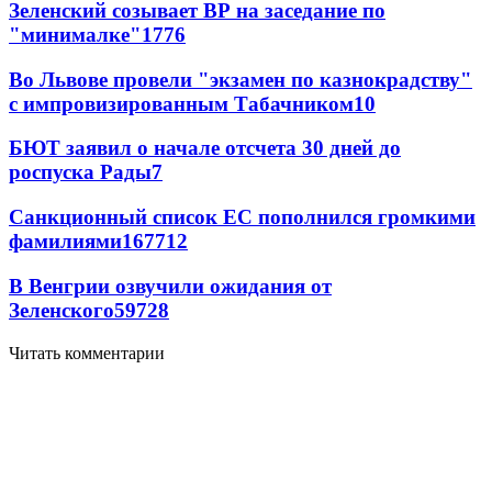
Зеленский созывает ВР на заседание по
"минималке"
17
76
Во Львове провели "экзамен по казнокрадству"
с импровизированным Табачником
10
БЮТ заявил о начале отсчета 30 дней до
роспуска Рады
7
Санкционный список ЕС пополнился громкими
фамилиями
167
7
12
В Венгрии озвучили ожидания от
Зеленского
59
7
28
Читать комментарии