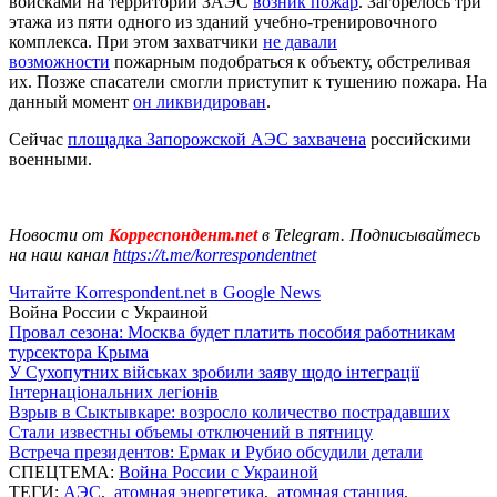
войсками на территории ЗАЭС
возник пожар
. Загорелось три
этажа из пяти одного из зданий учебно-тренировочного
комплекса. При этом захватчики
не давали
возможности
пожарным подобраться к объекту, обстреливая
их. Позже спасатели смогли приступит к тушению пожара. На
данный момент
он ликвидирован
.
Сейчас
площадка Запорожской АЭС захвачена
российскими
военными.
Новости от
Корреспондент.net
в Telegram. Подписывайтесь
на наш канал
https://t.me/korrespondentnet
Читайте Korrespondent.net в Google News
Война России с Украиной
Провал сезона: Москва будет платить пособия работникам
турсектора Крыма
У Сухопутних військах зробили заяву щодо інтеграції
Інтернаціональних легіонів
Взрыв в Сыктывкаре: возросло количество пострадавших
Стали известны объемы отключений в пятницу
Встреча президентов: Ермак и Рубио обсудили детали
СПЕЦТЕМА:
Война России с Украиной
ТЕГИ:
АЭС
,
атомная энергетика
,
атомная станция
,