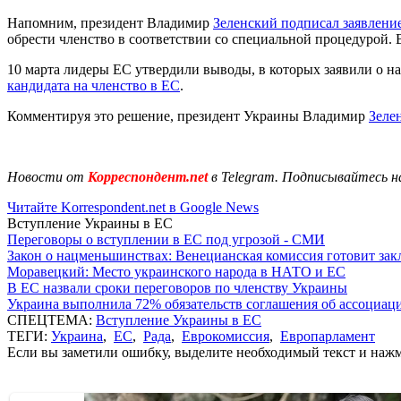
Напомним, президент Владимир
Зеленский подписал заявлени
обрести членство в соответствии со специальной процедурой.
10 марта лидеры ЕС утвердили выводы, в которых заявили о на
кандидата на членство в ЕС
.
Комментируя это решение, президент Украины Владимир
Зелен
Новости от
Корреспондент.net
в Telegram. Подписывайтесь н
Читайте Korrespondent.net в Google News
Вступление Украины в ЕС
Переговоры о вступлении в ЕС под угрозой - СМИ
Закон о нацменьшинствах: Венецианская комиссия готовит за
Моравецкий: Место украинского народа в НАТО и ЕС
В ЕС назвали сроки переговоров по членству Украины
Украина выполнила 72% обязательств соглашения об ассоциац
СПЕЦТЕМА:
Вступление Украины в ЕС
ТЕГИ:
Украина
,
ЕС
,
Рада
,
Еврокомиссия
,
Европарламент
Если вы заметили ошибку, выделите необходимый текст и нажми