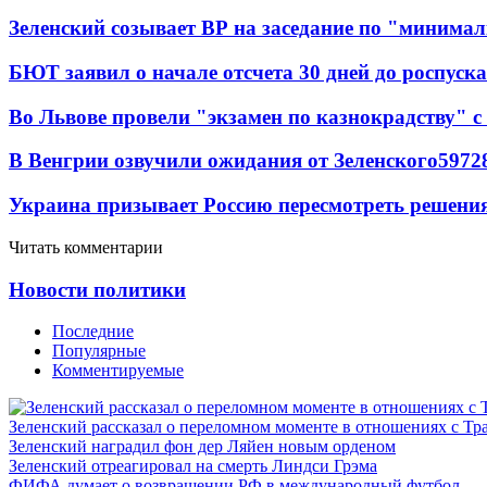
Зеленский созывает ВР на заседание по "минима
БЮТ заявил о начале отсчета 30 дней до роспуск
Во Львове провели "экзамен по казнокрадству"
В Венгрии озвучили ожидания от Зеленского
59
7
2
Украина призывает Россию пересмотреть решени
Читать комментарии
Новости политики
Последние
Популярные
Комментируемые
Зеленский рассказал о переломном моменте в отношениях с Т
Зеленский наградил фон дер Ляйен новым орденом
Зеленский отреагировал на смерть Линдси Грэма
ФИФА думает о возвращении РФ в международный футбол