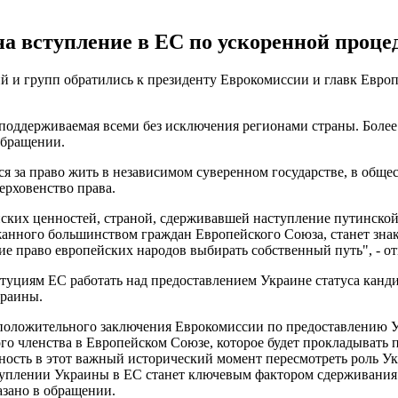
на вступление в ЕС по ускоренной процед
й и групп обратились к президенту Еврокомиссии и главк Евро
 поддерживаемая всеми без исключения регионами страны. Более
обращении.
ся за право жить в независимом суверенном государстве, в обще
верховенство права.
ских ценностей, страной, сдерживавшей наступление путинской
ржанного большинством граждан Европейского Союза, станет зн
е право европейских народов выбирать собственный путь", - от
уциям ЕС работать над предоставлением Украине статуса канди
краины.
положительного заключения Еврокомиссии по предоставлению Ук
 членства в Европейском Союзе, которое будет прокладывать п
жность в этот важный исторический момент пересмотреть роль У
туплении Украины в ЕС станет ключевым фактором сдерживания
казано в обращении.