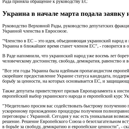
Рада приняла обращение к руководству ЕС
Украина в начале марта подала заявку 
Руководство Верховной Рады, руководство депутатских фракци
Украиной членства в Евросоюзе.
"Членство в ЕС – это идея, объединяющая украинский народ и
Украина в ближайшее время станет членом ЕС", - говорится в 
В Раде напомнили, что украинский народ уже восемь лет борет
человеческому достоинству, свобода, демократия, равенство и 
"Все эти годы Украина была идейным пропагандистом европей
скорейшее предоставление Украине статуса кандидата, подде
борьбу за ценности, на которых основывается ЕС, и защищающи
Также депутаты приветствуют призыв Европарламента к инстит
европейский выбор украинского народа и европейский курс У
"Убедительно просим вас содействовать быстрому получению 
ускоренному прохождению процедуры получения полноправного
переговоры с Украиной. Сегодня у нас есть уникальная возмо
решение. Решение Европейского Союза о безотлагательном вс
в борьбе за свободу, демократию и европейские ценности", - с