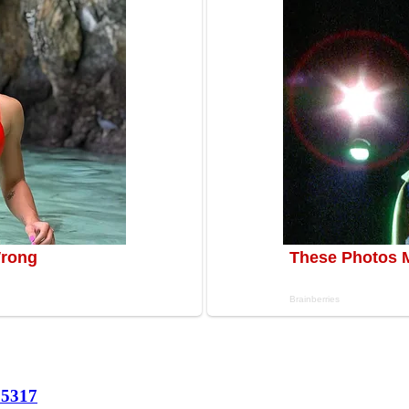
65
317