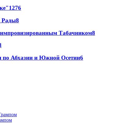
лке"
12
76
а Рады
8
 с импровизированным Табачником
8
8
я по Абхазии и Южной Осетии
6
рампом