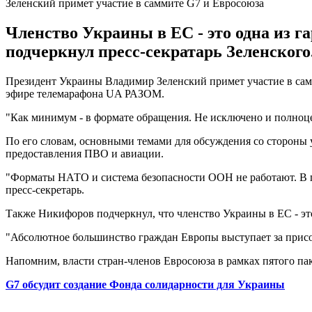
Зеленский примет участие в саммите G7 и Евросоюза
Членство Украины в ЕС - это одна из г
подчеркнул пресс-секратарь Зеленского
Президент Украины Владимир Зеленский примет участие в самм
эфире телемарафона UA РАЗОМ.
"Как минимум - в формате обращения. Не исключено и полноце
По его словам, основными темами для обсуждения со стороны 
предоставления ПВО и авиации.
"Форматы НАТО и система безопасности ООН не работают. В пр
пресс-секретарь.
Также Никифоров подчеркнул, что членство Украины в ЕС - это
"Абсолютное большинство граждан Европы выступает за присое
Напомним, власти стран-членов Евросоюза в рамках пятого п
G7 обсудит создание Фонда солидарности для Украины