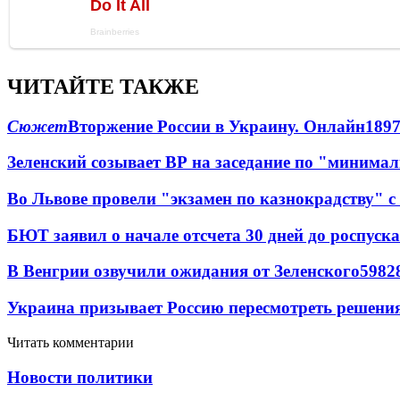
ЧИТАЙТЕ ТАКЖЕ
Сюжет
Вторжение России в Украину. Онлайн
189
Зеленский созывает ВР на заседание по "минима
Во Львове провели "экзамен по казнокрадству"
БЮТ заявил о начале отсчета 30 дней до роспуск
В Венгрии озвучили ожидания от Зеленского
59
8
2
Украина призывает Россию пересмотреть решени
Читать комментарии
Новости политики