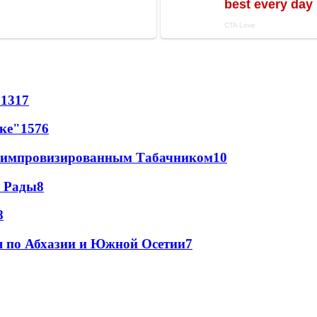
71
317
лке"
15
76
 с импровизированным Табачником
10
а Рады
8
8
я по Абхазии и Южной Осетии
7