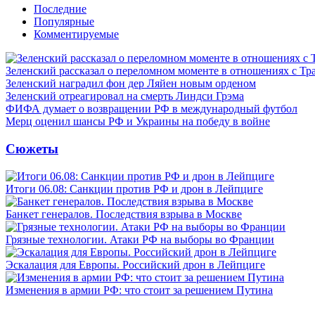
Последние
Популярные
Комментируемые
Зеленский рассказал о переломном моменте в отношениях с Т
Зеленский наградил фон дер Ляйен новым орденом
Зеленский отреагировал на смерть Линдси Грэма
ФИФА думает о возвращении РФ в международный футбол
Мерц оценил шансы РФ и Украины на победу в войне
Сюжеты
Итоги 06.08: Санкции против РФ и дрон в Лейпциге
Банкет генералов. Последствия взрыва в Москве
Грязные технологии. Атаки РФ на выборы во Франции
Эскалация для Европы. Российский дрон в Лейпциге
Изменения в армии РФ: что стоит за решением Путина