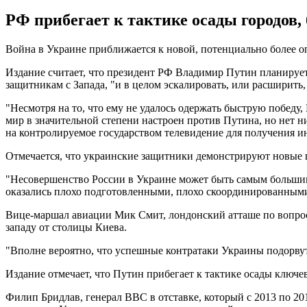
РФ прибегает к тактике осады городов, 
Война в Украине приближается к новой, потенциально более о
Издание считает, что президент РФ Владимир Путин планируе
защитникам с Запада, "и в целом эскалировать, или расширить,
"Несмотря на то, что ему не удалось одержать быструю победу
мир в значительной степени настроен против Путина, но нет н
на контролируемое государством телевидение для получения и
Отмечается, что украинские защитники демонстрируют новые 
"Несовершенство России в Украине может быть самым больши
оказались плохо подготовленными, плохо скоординированными 
Вице-маршал авиации Мик Смит, лондонский атташе по вопроса
западу от столицы Киева.
"Вполне вероятно, что успешные контратаки Украины подорвут 
Издание отмечает, что Путин прибегает к тактике осады ключев
Филип Бридлав, генерал ВВС в отставке, который с 2013 по 2