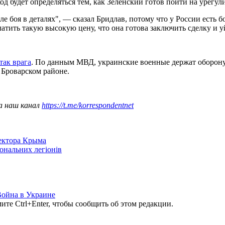
ход будет определяться тем, как Зеленский готов пойти на урегу
е боя в деталях", — сказал Бридлав, потому что у России есть 
ить такую ​​высокую цену, что она готова заключить сделку и у
так врага
. По данным МВД, украинские военные держат оборону
 Броварском районе.
а наш канал
https://t.me/korrespondentnet
сектора Крыма
іональних легіонів
ойна в Украине
те Ctrl+Enter, чтобы сообщить об этом редакции.