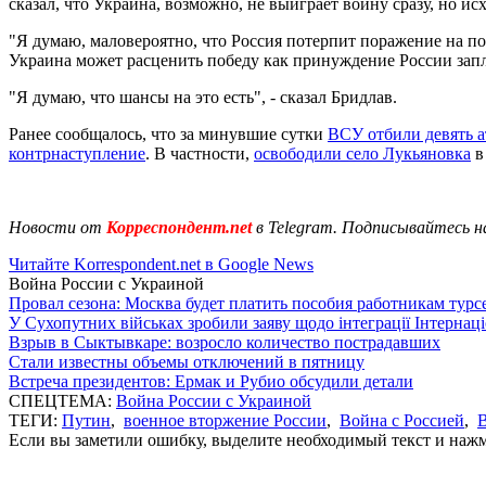
сказал, что Украина, возможно, не выиграет войну сразу, но ис
"Я думаю, маловероятно, что Россия потерпит поражение на пол
Украина может расценить победу как принуждение России заплат
"Я думаю, что шансы на это есть", - сказал Бридлав.
Ранее сообщалось, что за минувшие сутки
ВСУ отбили девять а
контрнаступление
. В частности,
освободили село Лукьяновка
в
Новости от
Корреспондент.net
в Telegram. Подписывайтесь н
Читайте Korrespondent.net в Google News
Война России с Украиной
Провал сезона: Москва будет платить пособия работникам тур
У Сухопутних військах зробили заяву щодо інтеграції Інтернац
Взрыв в Сыктывкаре: возросло количество пострадавших
Стали известны объемы отключений в пятницу
Встреча президентов: Ермак и Рубио обсудили детали
СПЕЦТЕМА:
Война России с Украиной
ТЕГИ:
Путин
,
военное вторжение России
,
Война с Россией
,
В
Если вы заметили ошибку, выделите необходимый текст и нажми