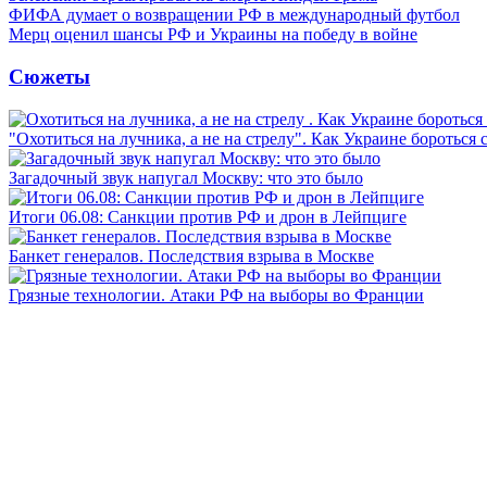
ФИФА думает о возвращении РФ в международный футбол
Мерц оценил шансы РФ и Украины на победу в войне
Сюжеты
"Охотиться на лучника, а не на стрелу". Как Украине бороться 
Загадочный звук напугал Москву: что это было
Итоги 06.08: Санкции против РФ и дрон в Лейпциге
Банкет генералов. Последствия взрыва в Москве
Грязные технологии. Атаки РФ на выборы во Франции