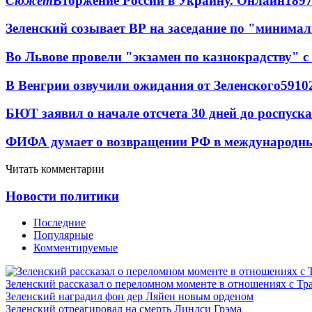
Сюжет
Вторжение России в Украину. Онлайн
189
Зеленский созывает ВР на заседание по "минима
Во Львове провели "экзамен по казнокрадству"
В Венгрии озвучили ожидания от Зеленского
59
10
БЮТ заявил о начале отсчета 30 дней до роспуск
ФИФА думает о возвращении РФ в международн
Читать комментарии
Новости политики
Последние
Популярные
Комментируемые
Зеленский рассказал о переломном моменте в отношениях с Т
Зеленский наградил фон дер Ляйен новым орденом
Зеленский отреагировал на смерть Линдси Грэма