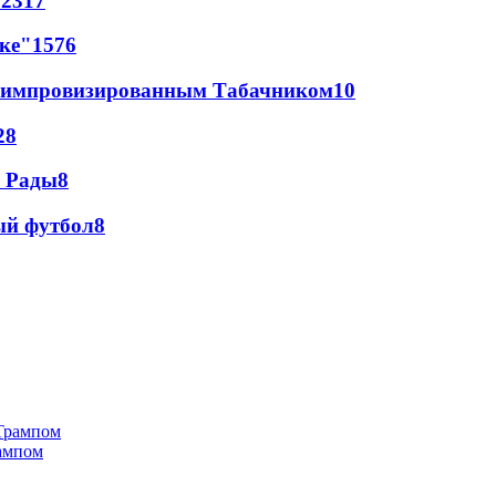
72
317
лке"
15
76
 с импровизированным Табачником
10
28
а Рады
8
ый футбол
8
рампом