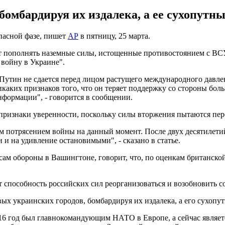
бомбардируя их издалека, а ее сухопутны
пасной фазе, пишет
АР
в пятницу, 25 марта.
т пополнять наземные силы, истощенные противостоянием с ВСУ
 войну в Украине".
, Путин не сдается перед лицом растущего международного давл
икаких признаков того, что он теряет поддержку со стороны бол
нформации", - говорится в сообщении.
признаки уверенности, поскольку силы вторжения пытаются пер
м потрясением войны на данный момент. После двух десятилет
и на удивление остановимыми", - сказано в статье.
м обороны в Вашингтоне, говорит, что, по оценкам британской 
способность российских сил реорганизоваться и возобновить со
ых украинских городов, бомбардируя их издалека, а его сухопут
016 год был главнокомандующим НАТО в Европе, а сейчас являе