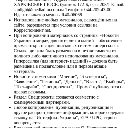
ХАРКІВСЬКЕ ШОСЕ, будинок 172-Б, офіс 208/1 E-mail:
sunlight@mediadim.com.ua
Телефон: 044-205-43-00
Идентификатор медиа - R40-06068
Использование любых материалов, размещённых на
сайте, разрешается при условии ссылки на
Корреспондент.net.
При копировании материалов со страницы «Новости
Украины и мира», для интернет-изданий – обязательна
прямая открытая для поисковых систем гиперссылка.
Ссылка должна быть размещена в независимости от
полного либо частичного использования материалов.
Гиперссылка (для интернет- изданий) – должна быть
размещена в подзаголовке или в первом абзаце
материала.
Новости с пометками "Мнение", "Экспертиза",
"Заявление", "Регионы", "Деньги", "Власть", "Выборы",
"Тест-драйв", "Спецпроекты", "Промо" публикуются на
правах рекламы.
Раздел Спецпроекты создается совместно с
коммерческими партнерами.
Любое копирование, публикация, републикация и
другое распространение информации, которое содержит
ссылку на "Интерфакс-Украина", EPA / UPG, строго
воспрещается.
Владелец веб-страницы в разделе Я- Корреспондент