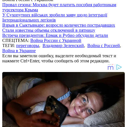
Провал сезона: Москва будет платить пособия работникам
турсектора Крыма
У Сухопутних військах зробили заяву щодо інтеграції
Інтернаціональних легіонів
Взрыв в Сыктывкаре: возросло количество пострадавших
Стали известны объемы отключений в пятницу
Встреча президентов: Ермак и Рубио обсудили детали
СПЕЦТЕМА:
Война России с Украиной
ТЕГИ:
переговоры
,
Владимир Зеленский
,
Война с Россией
,
Война в Украине
Если вы заметили ошибку, выделите необходимый текст и
нажмите Ctrl+Enter, чтобы сообщить об этом редакции.