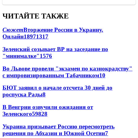
ЧИТАЙТЕ ТАКЖЕ
Сюжет
Вторжение России в Украину.
Онлайн
189
71
317
Зеленский созывает ВР на заседание по
"минималке"
15
76
Во Львове провели "экзамен по казнокрадству"
с импровизированным Табачником
10
БЮТ заявил о начале отсчета 30 дней до
роспуска Рады
8
В Венгрии озвучили ожидания от
Зеленского
59
8
28
Украина призывает Россию пересмотреть
решения по Абхазии и Южной Осетии
7