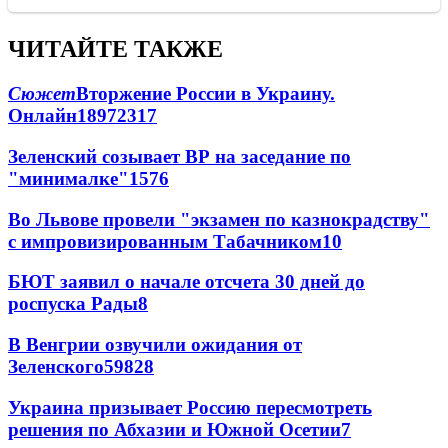
ЧИТАЙТЕ ТАКЖЕ
Сюжет
Вторжение России в Украину.
Онлайн
189
72
317
Зеленский созывает ВР на заседание по
"минималке"
15
76
Во Львове провели "экзамен по казнокрадству"
с импровизированным Табачником
10
БЮТ заявил о начале отсчета 30 дней до
роспуска Рады
8
В Венгрии озвучили ожидания от
Зеленского
59
8
28
Украина призывает Россию пересмотреть
решения по Абхазии и Южной Осетии
7