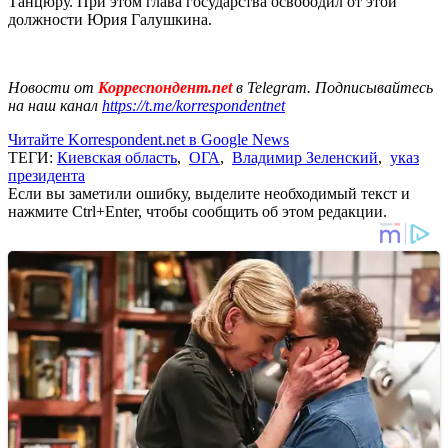
Танцюру. При этом глава государства освободил от этой
должности Юрия Галушкина.
Новости от
Корреспондент.net
в Telegram. Подписывайтесь
на наш канал
https://t.me/korrespondentnet
Читайте Korrespondent.net в Google News
ТЕГИ:
Киевская область
,
ОГА
,
Владимир Зеленский
,
указ
президента
Если вы заметили ошибку, выделите необходимый текст и
нажмите Ctrl+Enter, чтобы сообщить об этом редакции.