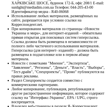
ХАРКІВСЬКЕ ШОСЕ, будинок 172-Б, офіс 208/1 E-mail:
sunlight@mediadim.com.ua
Телефон: 044-205-43-00
Идентификатор медиа - R40-06068
Использование любых материалов, размещённых на
сайте, разрешается при условии ссылки на
Корреспондент.net.
При копировании материалов со страницы «Новости
Украины и мира», для интернет-изданий – обязательна
прямая открытая для поисковых систем гиперссылка.
Ссылка должна быть размещена в независимости от
полного либо частичного использования материалов.
Гиперссылка (для интернет- изданий) – должна быть
размещена в подзаголовке или в первом абзаце
материала.
Новости с пометками "Мнение", "Экспертиза",
"Заявление", "Регионы", "Деньги", "Власть", "Выборы",
"Тест-драйв", "Спецпроекты", "Промо" публикуются на
правах рекламы.
Раздел Спецпроекты создается совместно с
коммерческими партнерами.
Любое копирование, публикация, републикация и
другое распространение информации, которое содержит
ссылку на "Интерфакс-Украина", EPA / UPG, строго
воспрещается.
Владелец веб-страницы в разделе Я- Корреспондент