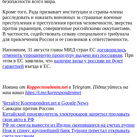
безопасности всего мира.
Кроме того, Рада призывает институции и страны-члены
расследовать и наказать виновных за страшные военные
преступления и преступления против человечности, зверства
против украинцев, совершенные российскими оккупантами.
В частности, содействовать созыву специального трибунала
для привлечения России и ее союзников к ответственности.
Напомним, 31 августа главы МИД стран ЕС
договорились
отменить упрощенную процедуру выдачи виз россиянам
. При
этом в ЕС заявляли, что
наличие визы у россиян не будет
гарантией
въезда в ЕС.
Новини от
Корреспондент.net
в Telegram. Підписуйтесь на
наш канал
https://t.me/korrespondentnet
Читайте Korrespondent.net в Google News
Санкции против России
Китайский производитель электрокаров запретил продавать
свои авто в РФ
РФ не смогла вывести из Индии скопившиеся на счетах рупии
Нож в спину: крупнейший банк Турции перестал открывать
счета россянам