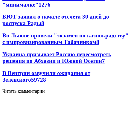
"минималке"
12
76
БЮТ заявил о начале отсчета 30 дней до
роспуска Рады
8
Во Львове провели "экзамен по казнокрадству"
с импровизированным Табачником
8
Украина призывает Россию пересмотреть
решения по Абхазии и Южной Осетии
7
В Венгрии озвучили ожидания от
Зеленского
59
7
28
Читать комментарии