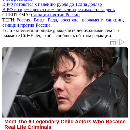
В РФ готовятся к падению рубля до 120 за доллар
В РФ во время рейса сломались четыре самолета за день
СПЕЦТЕМА:
Санкции против России
ТЕГИ:
Россия
,
Визы
,
Рада
,
россияне
,
парламент
,
санкции
,
санкции против России
Если вы заметили ошибку, выделите необходимый текст и
нажмите Ctrl+Enter, чтобы сообщить об этом редакции.