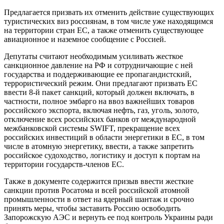
Предлагается призвать их отменить действие существующих
туристических виз россиянам, в том числе уже находящимся
на территории стран ЕС, а также отменить существующее
авиационное и наземное сообщение с Россией.
Депутаты считают необходимым усиливать жесткое
санкционное давление на РФ и сотрудничающие с ней
государства и поддерживающие ее пропагандистский,
террористический режим. Они предлагают призвать ЕС
ввести 8-й пакет санкций, который должен включать, в
частности, полное эмбарго на ввоз важнейших товаров
российского экспорта, включая нефть, газ, уголь, золото,
отключение всех российских банков от международной
межбанковской системы SWIFT, прекращение всех
российских инвестиций в области энергетики в ЕС, в том
числе в атомную энергетику, ввести, а также запретить
российское судоходство, логистику и доступ к портам на
территории государств-членов ЕС.
Также в документе содержится призыв ввести жесткие
санкции против Росатома и всей российской атомной
промышленности в ответ на ядерный шантаж и срочно
принять меры, чтобы заставить Россию освободить
Запорожскую АЭС и вернуть ее под контроль Украины ради