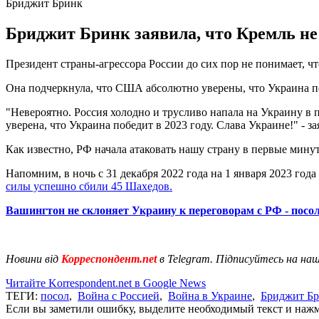
Бриджит Бринк
Бриджит Бринк заявила, что Кремль не 
Президент страны-агрессора России до сих пор не понимает, ч
Она подчеркнула, что США абсолютно уверены, что Украина по
"Невероятно. Россия холодно и трусливо напала на Украину в 
уверена, что Украина победит в 2023 году. Слава Украине!" - з
Как известно, РФ начала атаковать нашу страну в первые мин
Напомним, в ночь с 31 декабря 2022 года на 1 января 2023 го
силы успешно сбили 45 Шахедов.
Вашингтон не склоняет Украину к переговорам с РФ - пос
Новини від
Корреспондент.net
в Telegram. Підписуйтесь на на
Читайте Korrespondent.net в Google News
ТЕГИ:
посол
,
Война с Россией
,
Война в Украине
,
Бриджит Б
Если вы заметили ошибку, выделите необходимый текст и нажми