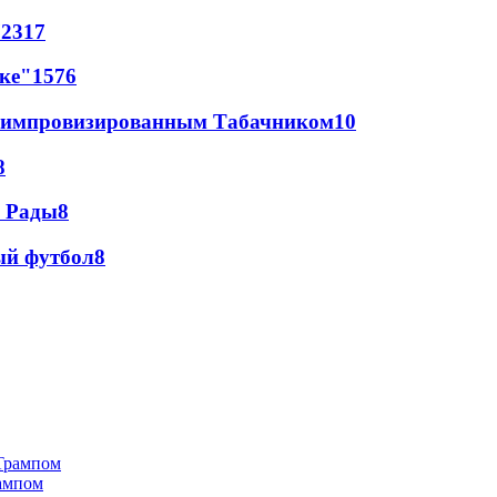
72
317
лке"
15
76
 с импровизированным Табачником
10
8
а Рады
8
ый футбол
8
рампом