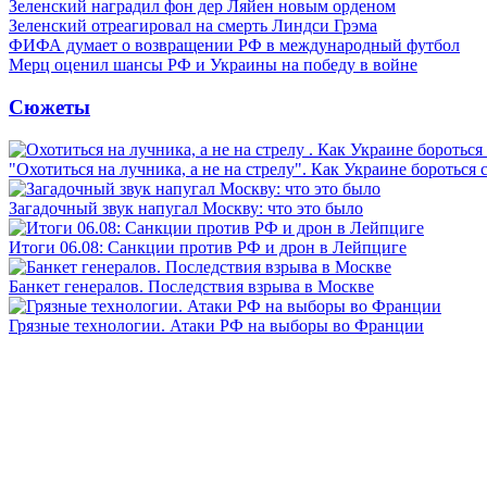
Зеленский наградил фон дер Ляйен новым орденом
Зеленский отреагировал на смерть Линдси Грэма
ФИФА думает о возвращении РФ в международный футбол
Мерц оценил шансы РФ и Украины на победу в войне
Сюжеты
"Охотиться на лучника, а не на стрелу". Как Украине бороться 
Загадочный звук напугал Москву: что это было
Итоги 06.08: Санкции против РФ и дрон в Лейпциге
Банкет генералов. Последствия взрыва в Москве
Грязные технологии. Атаки РФ на выборы во Франции