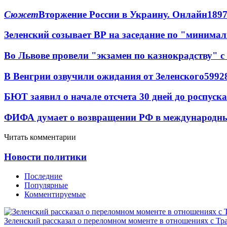
Сюжет
Вторжение России в Украину. Онлайн
189
Зеленский созывает ВР на заседание по "минима
Во Львове провели "экзамен по казнокрадству"
В Венгрии озвучили ожидания от Зеленского
59
9
2
БЮТ заявил о начале отсчета 30 дней до роспуск
ФИФА думает о возвращении РФ в международн
Читать комментарии
Новости политики
Последние
Популярные
Комментируемые
Зеленский рассказал о переломном моменте в отношениях с Т