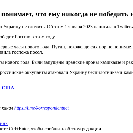
понимает, что ему никогда не победить 
то Украину не сломить. Об этом 1 января 2023 написала в Twitt
бедит Россию в этом году.
первые часы нового года. Путин, похоже, до сих пор не понимае
аявила госпожа посол.
уты нового года. Были запущены иранские дроны-камикадзе и ра
да российские оккупанты атаковали Украину беспилотниками-кам
ол США
ш канал
https://t.me/korrespondentnet
ринк
те Ctrl+Enter, чтобы сообщить об этом редакции.