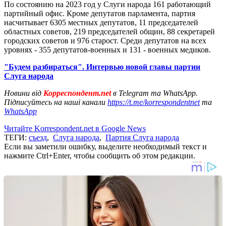
По состоянию на 2023 год у Слуги народа 161 работающий
партийный офис. Кроме депутатов парламента, партия
насчитывает 6305 местных депутатов, 11 председателей
областных советов, 219 председателей общин, 88 секретарей
городских советов и 976 старост. Среди депутатов на всех
уровнях - 355 депутатов-военных и 131 - военных медиков.
"Будем разбираться". Интервью новой главы партии
Слуга народа
Новини від
Корреспондент.net
в Telegram та WhatsApp.
Підписуйтесь на наші канали
https://t.me/korrespondentnet
та
WhatsApp
Читайте Korrespondent.net в Google News
ТЕГИ:
съезд
,
Слуга народа
,
Партия Слуга народа
Если вы заметили ошибку, выделите необходимый текст и
нажмите Ctrl+Enter, чтобы сообщить об этом редакции.