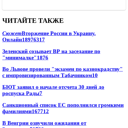
ЧИТАЙТЕ ТАКЖЕ
Сюжет
Вторжение России в Украину.
Онлайн
189
76
317
Зеленский созывает ВР на заседание по
"минималке"
18
76
Во Львове провели "экзамен по казнокрадству"
с импровизированным Табачником
10
БЮТ заявил о начале отсчета 30 дней до
роспуска Рады
7
Санкционный список ЕС пополнился громкими
фамилиями
167
7
12
В Венгрии озвучили ожидания от