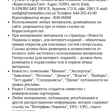
«КореспонденТ.net» Адрес: 02091, місто Київ,
ХАРКІВСЬКЕ ШОСЕ, будинок 172-Б, офіс 208/1 E-mail:
sunlight@mediadim.com.ua
Телефон: 044-205-43-00
Идентификатор медиа - R40-06068
Использование любых материалов, размещённых на
сайте, разрешается при условии ссылки на
Корреспондент.net.
При копировании материалов со страницы «Новости
Украины и мира», для интернет-изданий – обязательна
прямая открытая для поисковых систем гиперссылка.
Ссылка должна быть размещена в независимости от
полного либо частичного использования материалов.
Гиперссылка (для интернет- изданий) – должна быть
размещена в подзаголовке или в первом абзаце
материала.
Новости с пометками "Мнение", "Экспертиза",
"Заявление", "Регионы", "Деньги", "Власть", "Выборы",
"Тест-драйв", "Спецпроекты", "Промо" публикуются на
правах рекламы.
Раздел Спецпроекты создается совместно с
коммерческими партнерами.
Любое копирование, публикация, републикация и
другое распространение информации, которое содержит
ссылку на "Интерфакс-Украина", EPA / UPG, строго