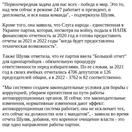
"Первоочередная задача для нас всех - победа и мир. Это то,
над чем сейчас в режиме 24/7 работает и президент, и
дипломаты, и вся наша команда", - подчеркнула Шуляк.
Кроме того, она заявила, что Слуга народа - единственная в
Украине партия, которая, несмотря на войну, подала в НАПК
финансовую отчетность за 2020 год и готова предоставить
отчеты за 2021 и 2022 годы "когда будет предоставлена
техническая возможность".
Также Шуляк отметила, что ее партия ввела "Большой отчет"
для однопартийцев - обязательную процедуру
ответственности перед избирателями. По ее словам, за 2021
год в своих ячейках отчитались 4706 депутатов и 126
председателей общин, а в 2022 - 3762 и 82 соответственно.
"Мы системно создаем законодательные условия для борьбы с
коррупцией, убираем препятствия на пути работы
антикоррупционных органов. И сейчас эти законодательные
изменения, нормативные изменения дают эффект:
антикоррупционная система работает, она не исключает тех,
кто сейчас на должностях или с мандатом", - заявила во время
отчета Шуляк, добавив, что коренное очищение власти - это
еще одно направление работы партии.