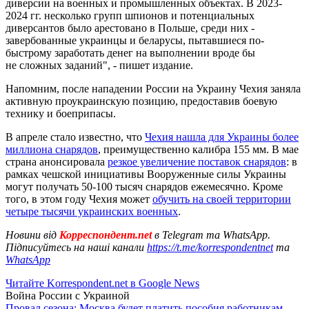
диверсии на военных и промышленных объектах. В 2023-
2024 гг. несколько групп шпионов и потенциальных
диверсантов было арестовано в Польше, среди них -
завербованные украинцы и беларусы, пытавшиеся по-
быстрому заработать денег на выполнении вроде бы
не сложных заданий", - пишет издание.
Напомним, после нападении России на Украину Чехия заняла
активную проукраинскую позицию, предоставив боевую
технику и боеприпасы.
В апреле стало известно, что
Чехия нашла для Украины более
миллиона снарядов
, преимущественно калибра 155 мм. В мае
страна анонсировала
резкое увеличение поставок снарядов
: в
рамках чешской инициативы Вооруженные силы Украины
могут получать 50-100 тысяч снарядов ежемесячно. Кроме
того, в этом году Чехия может
обучить на своей территории
четыре тысячи украинских военных
.
Новини від
Корреспондент.net
в Telegram та WhatsApp.
Підписуйтесь на наші канали
https://t.me/korrespondentnet
та
WhatsApp
Читайте Korrespondent.net в Google News
Война России с Украиной
Провал сезона: Москва будет платить пособия работникам