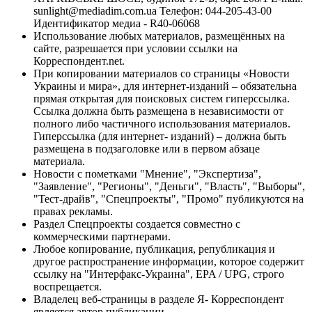
sunlight@mediadim.com.ua
Телефон: 044-205-43-00
Идентификатор медиа - R40-06068
Использование любых материалов, размещённых на
сайте, разрешается при условии ссылки на
Корреспондент.net.
При копировании материалов со страницы «Новости
Украины и мира», для интернет-изданий – обязательна
прямая открытая для поисковых систем гиперссылка.
Ссылка должна быть размещена в независимости от
полного либо частичного использования материалов.
Гиперссылка (для интернет- изданий) – должна быть
размещена в подзаголовке или в первом абзаце
материала.
Новости с пометками "Мнение", "Экспертиза",
"Заявление", "Регионы", "Деньги", "Власть", "Выборы",
"Тест-драйв", "Спецпроекты", "Промо" публикуются на
правах рекламы.
Раздел Спецпроекты создается совместно с
коммерческими партнерами.
Любое копирование, публикация, републикация и
другое распространение информации, которое содержит
ссылку на "Интерфакс-Украина", EPA / UPG, строго
воспрещается.
Владелец веб-страницы в разделе Я- Корреспондент
является автор публикации.