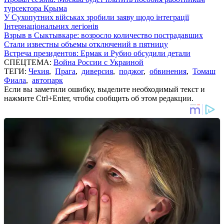
турсектора Крыма
У Сухопутних військах зробили заяву щодо інтеграції
Інтернаціональних легіонів
Взрыв в Сыктывкаре: возросло количество пострадавших
Стали известны объемы отключений в пятницу
Встреча президентов: Ермак и Рубио обсудили детали
СПЕЦТЕМА:
Война России с Украиной
ТЕГИ:
Чехия
,
Прага
,
диверсия
,
поджог
,
обвинения
,
Томаш
Фиала
,
автопарк
Если вы заметили ошибку, выделите необходимый текст и
нажмите Ctrl+Enter, чтобы сообщить об этом редакции.