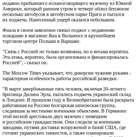
недавно прибывшего испаноговорящего мужчину из Южной
Америки, который ранним утром в четверг облил бензином
несколько автобусов в автобусном парке Праги и пытался
их поджечь. Нанесенный ущерб оказался небольшим.
Фиала в своем заявлении связал поджог с недавними
пожарами в магазине Ikea в Вильнюсе и крупнейшем
торговом центре Польши в Варшаве.
"Связь с Россией не только возможна, но и весьма вероятна.
Эта атака, вероятно, была организована и финансировалась
Россией", - сказал он.
The Moscow Times указывает, что диверсии чужими руками -
характерная особенность работы российской разведки.
"В марте завербованные пять человек, включая 20-летнего
британца Дилана Эрла, пытались поджечь украинский склад
в Лондоне. В прошлом году в Великобритании была раскрыта
работавшая на Россию болгарская шпионская группа,
следившая за местными военными объектами. В Германии
этой весной арестовали двух мужчин с немецким
и российским гражданством. Они следили за военными
заводами, путями доставки вооружений и базой США, где
готовят украинских танкистов, а также планировали