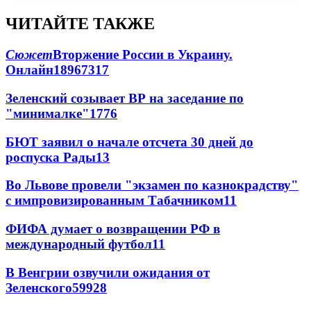
ЧИТАЙТЕ ТАКЖЕ
Сюжет
Вторжение России в Украину.
Онлайн
189
67
317
Зеленский созывает ВР на заседание по
"минималке"
17
76
БЮТ заявил о начале отсчета 30 дней до
роспуска Рады
13
Во Львове провели "экзамен по казнокрадству"
с импровизированным Табачником
11
ФИФА думает о возвращении РФ в
международный футбол
11
В Венгрии озвучили ожидания от
Зеленского
59
9
28