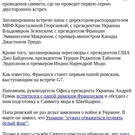
проведения саммита, где он проведет первую серию
двусторонних встреч.
Запланированы встречи папы с директором-распорядителем
МВФ Кристалиной Георгиевой; с президентом Украины
Владимиром Зеленским; с президентом Франции
Эмманюэлем Макроном; с премьер-министром Канады
Джастином Трюдо.
Кроме того, запланированы переговоры с президентом США
Джо Байденом, президентом Турции Реджепом Тайипом
Эрдоганом и премьером Индии Нарендрой Моди.
Как известно, Франциск станет первым папой римским,
выступающим на встрече G7.
Напомним, руководитель Офиса президента Украины Андрей
Ермак
встретился с папой римским Франциском
и обсудил с
ним подготовку к Саммиту мира в Швейцарии.
Папа римский не раз делал заявления о войне в Украине. В
марте он заявил, что
Украине "нужно отважиться поднять
белый флаг"
.
Позже в пресс-службе Святого престола объяснили, что
папа