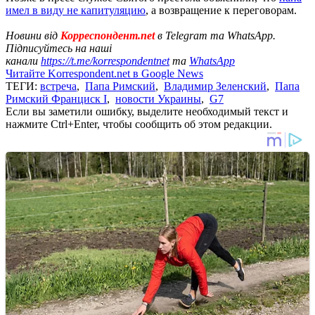
имел в виду не капитуляцию
, а возвращение к переговорам.
Новини від
Корреспондент.net
в Telegram та WhatsApp.
Підписуйтесь на наші
канали
https://t.me/korrespondentnet
та
WhatsApp
Читайте Korrespondent.net в Google News
ТЕГИ:
встреча
,
Папа Римский
,
Владимир Зеленский
,
Папа
Римский Франциск I
,
новости Украины
,
G7
Если вы заметили ошибку, выделите необходимый текст и
нажмите Ctrl+Enter, чтобы сообщить об этом редакции.