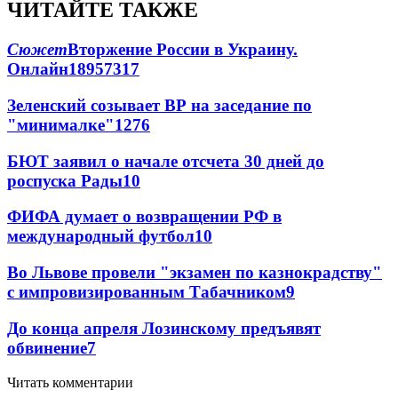
ЧИТАЙТЕ ТАКЖЕ
Сюжет
Вторжение России в Украину.
Онлайн
189
57
317
Зеленский созывает ВР на заседание по
"минималке"
12
76
БЮТ заявил о начале отсчета 30 дней до
роспуска Рады
10
ФИФА думает о возвращении РФ в
международный футбол
10
Во Львове провели "экзамен по казнокрадству"
с импровизированным Табачником
9
До конца апреля Лозинскому предъявят
обвинение
7
Читать комментарии