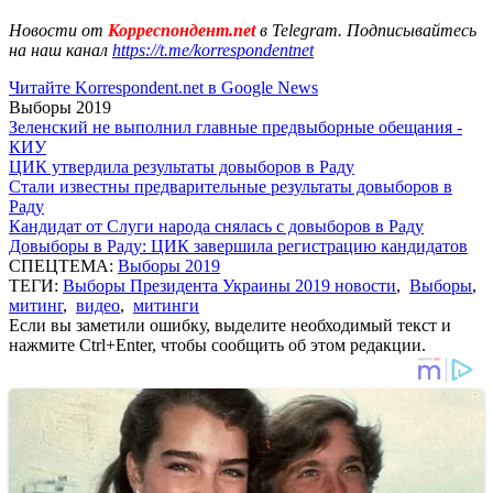
Новости от
Корреспондент.net
в Telegram. Подписывайтесь
на наш канал
https://t.me/korrespondentnet
Читайте Korrespondent.net в Google News
Выборы 2019
Зеленский не выполнил главные предвыборные обещания -
КИУ
ЦИК утвердила результаты довыборов в Раду
Стали известны предварительные результаты довыборов в
Раду
Кандидат от Слуги народа снялась с довыборов в Раду
Довыборы в Раду: ЦИК завершила регистрацию кандидатов
СПЕЦТЕМА:
Выборы 2019
ТЕГИ:
Выборы Президента Украины 2019 новости
,
Выборы
,
митинг
,
видео
,
митинги
Если вы заметили ошибку, выделите необходимый текст и
нажмите Ctrl+Enter, чтобы сообщить об этом редакции.