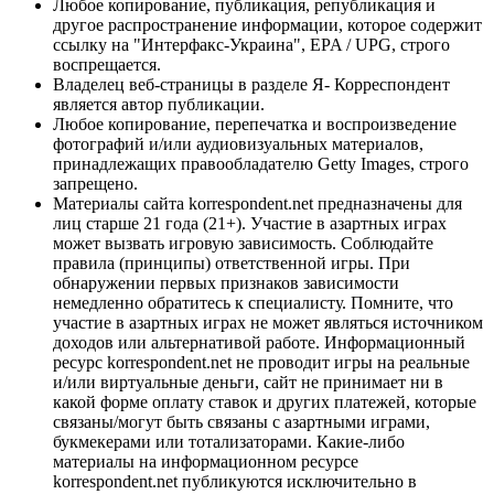
Любое копирование, публикация, републикация и
другое распространение информации, которое содержит
ссылку на "Интерфакс-Украина", EPA / UPG, строго
воспрещается.
Владелец веб-страницы в разделе Я- Корреспондент
является автор публикации.
Любое копирование, перепечатка и воспроизведение
фотографий и/или аудиовизуальных материалов,
принадлежащих правообладателю Getty Images, строго
запрещено.
Материалы сайта korrespondent.net предназначены для
лиц старше 21 года (21+). Участие в азартных играх
может вызвать игровую зависимость. Соблюдайте
правила (принципы) ответственной игры. При
обнаружении первых признаков зависимости
немедленно обратитесь к специалисту. Помните, что
участие в азартных играх не может являться источником
доходов или альтернативой работе. Информационный
ресурс korrespondent.net не проводит игры на реальные
и/или виртуальные деньги, сайт не принимает ни в
какой форме оплату ставок и других платежей, которые
связаны/могут быть связаны с азартными играми,
букмекерами или тотализаторами. Какие-либо
материалы на информационном ресурсе
korrespondent.net публикуются исключительно в