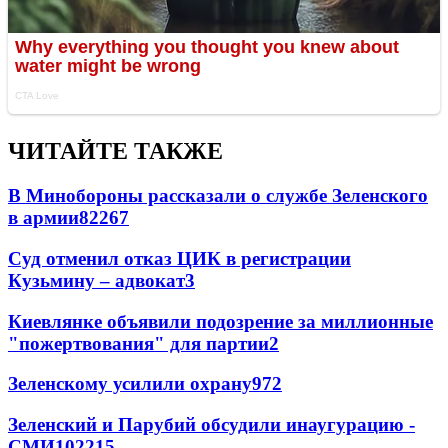
ЧИТАЙТЕ ТАКЖЕ
В Минобороны рассказали о службе Зеленского
в армии
822
6
7
Суд отменил отказ ЦИК в регистрации
Кузьмину – адвокат
3
Киевлянке объявили подозрение за миллионные
"пожертвования" для партии
2
Зеленскому усилили охрану
97
2
Зеленский и Парубий обсудили инаугурацию -
СМИ
102
2
15