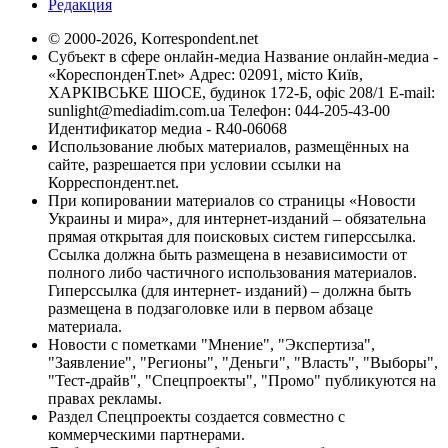
Редакция
© 2000-2026, Korrespondent.net
Субъект в сфере онлайн-медиа Название онлайн-медиа -
«КореспонденТ.net» Адрес: 02091, місто Київ,
ХАРКІВСЬКЕ ШОСЕ, будинок 172-Б, офіс 208/1 E-mail:
sunlight@mediadim.com.ua
Телефон: 044-205-43-00
Идентификатор медиа - R40-06068
Использование любых материалов, размещённых на
сайте, разрешается при условии ссылки на
Корреспондент.net.
При копировании материалов со страницы «Новости
Украины и мира», для интернет-изданий – обязательна
прямая открытая для поисковых систем гиперссылка.
Ссылка должна быть размещена в независимости от
полного либо частичного использования материалов.
Гиперссылка (для интернет- изданий) – должна быть
размещена в подзаголовке или в первом абзаце
материала.
Новости с пометками "Мнение", "Экспертиза",
"Заявление", "Регионы", "Деньги", "Власть", "Выборы",
"Тест-драйв", "Спецпроекты", "Промо" публикуются на
правах рекламы.
Раздел Спецпроекты создается совместно с
коммерческими партнерами.