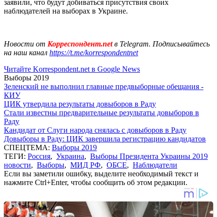
заявили, что будут добиваться присутствия своих
наблюдателей на выборах в Украине.
Новости от
Корреспондент.net
в Telegram. Подписывайтесь
на наш канал
https://t.me/korrespondentnet
Читайте Korrespondent.net в Google News
Выборы 2019
Зеленский не выполнил главные предвыборные обещания -
КИУ
ЦИК утвердила результаты довыборов в Раду
Стали известны предварительные результаты довыборов в
Раду
Кандидат от Слуги народа снялась с довыборов в Раду
Довыборы в Раду: ЦИК завершила регистрацию кандидатов
СПЕЦТЕМА:
Выборы 2019
ТЕГИ:
Россия
,
Украина
,
Выборы Президента Украины 2019
новости
,
Выборы
,
МИД РФ
,
ОБСЕ
,
Наблюдатели
Если вы заметили ошибку, выделите необходимый текст и
нажмите Ctrl+Enter, чтобы сообщить об этом редакции.