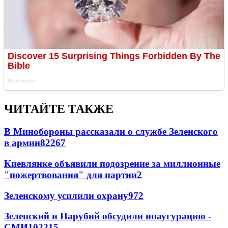
ЧИТАЙТЕ ТАКЖЕ
В Минобороны рассказали о службе Зеленского
в армии
822
6
7
Киевлянке объявили подозрение за миллионные
"пожертвования" для партии
2
Зеленскому усилили охрану
97
2
Зеленский и Парубий обсудили инаугурацию -
СМИ
102
2
15