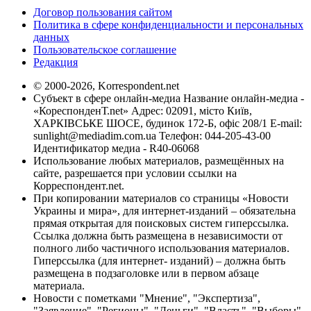
Договор пользования сайтом
Политика в сфере конфиденциальности и персональных
данных
Пользовательское соглашение
Редакция
© 2000-2026, Korrespondent.net
Субъект в сфере онлайн-медиа Название онлайн-медиа -
«КореспонденТ.net» Адрес: 02091, місто Київ,
ХАРКІВСЬКЕ ШОСЕ, будинок 172-Б, офіс 208/1 E-mail:
sunlight@mediadim.com.ua
Телефон: 044-205-43-00
Идентификатор медиа - R40-06068
Использование любых материалов, размещённых на
сайте, разрешается при условии ссылки на
Корреспондент.net.
При копировании материалов со страницы «Новости
Украины и мира», для интернет-изданий – обязательна
прямая открытая для поисковых систем гиперссылка.
Ссылка должна быть размещена в независимости от
полного либо частичного использования материалов.
Гиперссылка (для интернет- изданий) – должна быть
размещена в подзаголовке или в первом абзаце
материала.
Новости с пометками "Мнение", "Экспертиза",
"Заявление", "Регионы", "Деньги", "Власть", "Выборы",