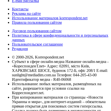
E-mail рассылка
Контакты
Реклама на сайте
Использование материалов korrespondent.net
Правила пользования сайтом
Договор пользования сайтом
Политика в сфере конфиденциальности и персональных
данных
Пользовательское соглашение
Редакция
© 2000-2026, Korrespondent.net
Субъект в сфере онлайн-медиа Название онлайн-медиа -
«КореспонденТ.net» Адрес: 02091, місто Київ,
ХАРКІВСЬКЕ ШОСЕ, будинок 172-Б, офіс 208/1 E-mail:
sunlight@mediadim.com.ua
Телефон: 044-205-43-00
Идентификатор медиа - R40-06068
Использование любых материалов, размещённых на
сайте, разрешается при условии ссылки на
Корреспондент.net.
При копировании материалов со страницы «Новости
Украины и мира», для интернет-изданий – обязательна
прямая открытая для поисковых систем гиперссылка.
Ссылка должна быть размещена в независимости от