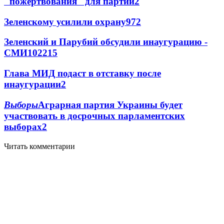
"пожертвования" для партии
2
Зеленскому усилили охрану
97
2
Зеленский и Парубий обсудили инаугурацию -
СМИ
102
2
15
Глава МИД подаст в отставку после
инаугурации
2
Выборы
Аграрная партия Украины будет
участвовать в досрочных парламентских
выборах
2
Читать комментарии