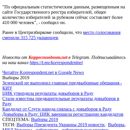
"По официальным статистическим данным, размещенным на
сайте Государственного реестра избирателей, общее
количество избирателей за рубежом сейчас составляет более
410 000 человек", - сообщил он.
Ранее в Центризбиркоме сообщили, что
место голосования
сменили 315 725 украинцев
.
Новости от
Корреспондент.net
в Telegram. Подписывайтесь
на наш канал
https://t.me/korrespondentnet
Читайте Korrespondent.net в Google News
Выборы 2019
Зеленский не выполнил главные предвыборные обещания -
КИУ
ЦИК утвердила результаты довыборов в Раду
Стали известны предварительные результаты довыборов в
Раду
Кандидат от Слуги народа снялась с довыборов в Раду
Довыборы в Раду: ЦИК завершила регистрацию кандидатов
СПЕЦТЕМА:
Выборы 2019
ТЕГИ:
Выборы Президента Украины 2019 новости
,
Выборы
,
МИД Украины
,
избиратели
,
избирательные участки