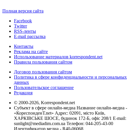
Полная версия сайта
Facebook
Twitter
RSS-ленты
E-mail рассылка
Контакты
Реклама на сайте
Использование материалов korrespondent.net
Правила пользования сайтом
Договор пользования сайтом
Политика в сфере конфиденциальности и персональных
данных
Пользовательское соглашение
Редакция
© 2000-2026, Korrespondent.net
Субъект в сфере онлайн-медиа Название онлайн-медиа -
«КореспонденТ.net» Адрес: 02091, місто Київ,
ХАРКІВСЬКЕ ШОСЕ, будинок 172-Б, офіс 208/1 E-mail:
sunlight@mediadim.com.ua
Телефон: 044-205-43-00
Идентификатор медиа - R40-06068