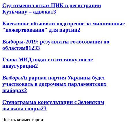
Суд отменил отказ ЦИК в регистрации
Кузьмину – адвокат
3
Киевлянке объявили подозрение за миллионные
"пожертвования" для партии
2
Выборы-2019: результаты голосования по
областям
81
2
33
Глава МИД подаст в отставку после
инаугурации
2
Выборы
Аграрная партия Украины будет
участвовать в досрочных парламентских
выборах
2
Стенограмма консультации с Зеленским
вызвала споры
2
3
Читать комментарии