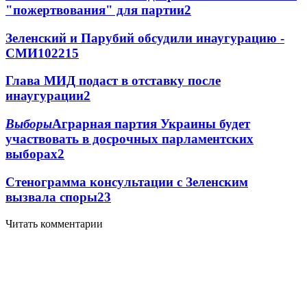
"пожертвования" для партии
2
Зеленский и Парубий обсудили инаугурацию -
СМИ
102
2
15
Глава МИД подаст в отставку после
инаугурации
2
Выборы
Аграрная партия Украины будет
участвовать в досрочных парламентских
выборах
2
Стенограмма консультации с Зеленским
вызвала споры
2
3
Читать комментарии