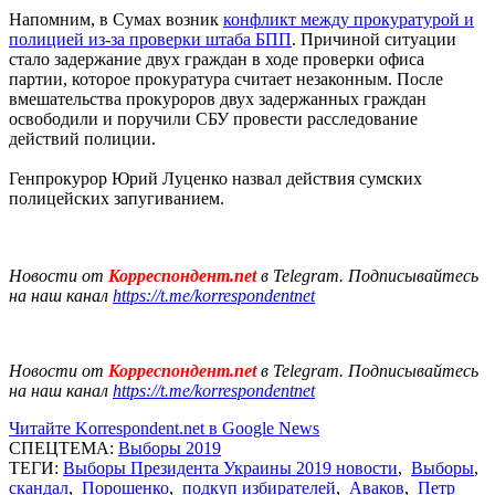
Напомним, в Сумах возник
конфликт между прокуратурой и
полицией из-за проверки штаба БПП
. Причиной ситуации
стало задержание двух граждан в ходе проверки офиса
партии, которое прокуратура считает незаконным. После
вмешательства прокуроров двух задержанных граждан
освободили и поручили СБУ провести расследование
действий полиции.
Генпрокурор Юрий Луценко назвал действия сумских
полицейских запугиванием.
Новости от
Корреспондент.net
в Telegram. Подписывайтесь
на наш канал
https://t.me/korrespondentnet
Новости от
Корреспондент.net
в Telegram. Подписывайтесь
на наш канал
https://t.me/korrespondentnet
Читайте Korrespondent.net в Google News
СПЕЦТЕМА:
Выборы 2019
ТЕГИ:
Выборы Президента Украины 2019 новости
,
Выборы
,
скандал
,
Порошенко
,
подкуп избирателей
,
Аваков
,
Петр