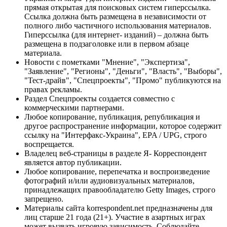
прямая открытая для поисковых систем гиперссылка.
Ссылка должна быть размещена в независимости от
полного либо частичного использования материалов.
Гиперссылка (для интернет- изданий) – должна быть
размещена в подзаголовке или в первом абзаце
материала.
Новости с пометками "Мнение", "Экспертиза",
"Заявление", "Регионы", "Деньги", "Власть", "Выборы",
"Тест-драйв", "Спецпроекты", "Промо" публикуются на
правах рекламы.
Раздел Спецпроекты создается совместно с
коммерческими партнерами.
Любое копирование, публикация, републикация и
другое распространение информации, которое содержит
ссылку на "Интерфакс-Украина", EPA / UPG, строго
воспрещается.
Владелец веб-страницы в разделе Я- Корреспондент
является автор публикации.
Любое копирование, перепечатка и воспроизведение
фотографий и/или аудиовизуальных материалов,
принадлежащих правообладателю Getty Images, строго
запрещено.
Материалы сайта korrespondent.net предназначены для
лиц старше 21 года (21+). Участие в азартных играх
может вызвать игровую зависимость. Соблюдайте