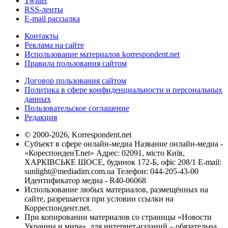
Twitter
RSS-ленты
E-mail рассылка
Контакты
Реклама на сайте
Использование материалов korrespondent.net
Правила пользования сайтом
Договор пользования сайтом
Политика в сфере конфиденциальности и персональных
данных
Пользовательское соглашение
Редакция
© 2000-2026, Korrespondent.net
Субъект в сфере онлайн-медиа Название онлайн-медиа -
«КореспонденТ.net» Адрес: 02091, місто Київ,
ХАРКІВСЬКЕ ШОСЕ, будинок 172-Б, офіс 208/1 E-mail:
sunlight@mediadim.com.ua
Телефон: 044-205-43-00
Идентификатор медиа - R40-06068
Использование любых материалов, размещённых на
сайте, разрешается при условии ссылки на
Корреспондент.net.
При копировании материалов со страницы «Новости
Украины и мира», для интернет-изданий – обязательна