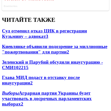
ЧИТАЙТЕ ТАКЖЕ
Суд отменил отказ ЦИК в регистрации
Кузьмину – адвокат
3
Киевлянке объявили подозрение за миллионные
"пожертвования" для партии
2
Зеленский и Парубий обсудили инаугурацию -
СМИ
102
2
15
Глава МИД подаст в отставку после
инаугурации
2
Выборы
Аграрная партия Украины будет
участвовать в досрочных парламентских
выборах
2