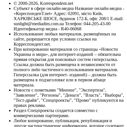
© 2000-2026, Korrespondent.net
Субъект в сфере онлайн-медиа Название онлайн-медиа -
«КореспонденТ.net» Адрес: 02091, місто Київ,
ХАРКІВСЬКЕ ШОСЕ, будинок 172-Б, офіс 208/1 E-mail:
sunlight@mediadim.com.ua
Телефон: 044-205-43-00
Идентификатор медиа - R40-06068
Использование любых материалов, размещённых на
сайте, разрешается при условии ссылки на
Корреспондент.net.
При копировании материалов со страницы «Новости
Украины и мира», для интернет-изданий – обязательна
прямая открытая для поисковых систем гиперссылка.
Ссылка должна быть размещена в независимости от
полного либо частичного использования материалов.
Гиперссылка (для интернет- изданий) – должна быть
размещена в подзаголовке или в первом абзаце
материала.
Новости с пометками "Мнение", "Экспертиза",
"Заявление", "Регионы", "Деньги", "Власть", "Выборы",
"Тест-драйв", "Спецпроекты", "Промо" публикуются на
правах рекламы.
Раздел Спецпроекты создается совместно с
коммерческими партнерами.
Любое копирование, публикация, републикация и
другое распространение информации, которое содержит