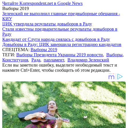
Читайте Korrespondent.net в Google News
Выборы 2019
Зеленский не выполнил главные предвыборные обещания -
КИУ
ЦИК утвердила результаты довыборов в Раду
Стали известны предварительные результаты довыборов в
Раду
Кандидат от Слуги народа снялась с довыборов в Раду
Довыборы в Раду: ЦИК завершила регистрацию кандидатов
СПЕЦТЕМА:
Выборы 2019
ТЕГИ:
Выборы Президента Украины 2019 новости
,
Выборы
,
Конституция
,
Рада
,
парламент
,
Владимир Зеленский
Если вы заметили ошибку, выделите необходимый текст и
нажмите Ctrl+Enter, чтобы сообщить об этом редакции.