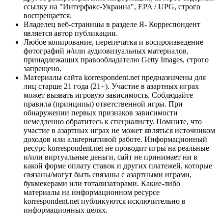
ссылку на "Интерфакс-Украина", EPA / UPG, строго
воспрещается.
Владелец веб-страницы в разделе Я- Корреспондент
является автор публикации.
Любое копирование, перепечатка и воспроизведение
фотографий и/или аудиовизуальных материалов,
принадлежащих правообладателю Getty Images, строго
запрещено.
Материалы сайта korrespondent.net предназначены для
лиц старше 21 года (21+). Участие в азартных играх
может вызвать игровую зависимость. Соблюдайте
правила (принципы) ответственной игры. При
обнаружении первых признаков зависимости
немедленно обратитесь к специалисту. Помните, что
участие в азартных играх не может являться источником
доходов или альтернативой работе. Информационный
ресурс korrespondent.net не проводит игры на реальные
и/или виртуальные деньги, сайт не принимает ни в
какой форме оплату ставок и других платежей, которые
связаны/могут быть связаны с азартными играми,
букмекерами или тотализаторами. Какие-либо
материалы на информационном ресурсе
korrespondent.net публикуются исключительно в
информационных целях.