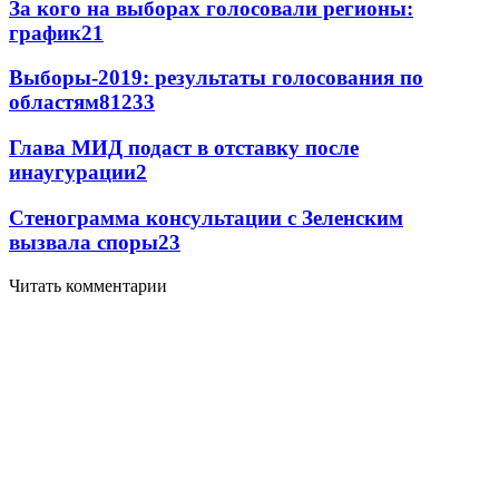
За кого на выборах голосовали регионы:
график
2
1
Выборы-2019: результаты голосования по
областям
81
2
33
Глава МИД подаст в отставку после
инаугурации
2
Стенограмма консультации с Зеленским
вызвала споры
2
3
Читать комментарии