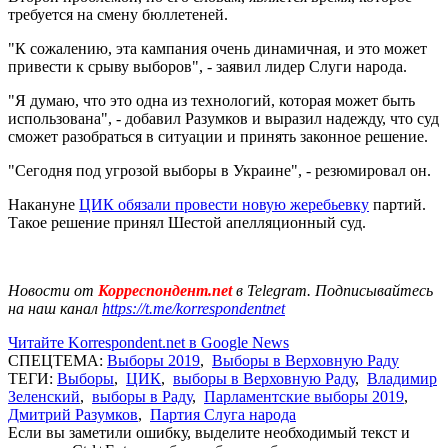
требуется на смену бюллетеней.
"К сожалению, эта кампания очень динамичная, и это может
привести к срыву выборов", - заявил лидер Слуги народа.
"Я думаю, что это одна из технологий, которая может быть
использована", - добавил Разумков и выразил надежду, что суд
сможет разобраться в ситуации и принять законное решение.
"Сегодня под угрозой выборы в Украине", - резюмировал он.
Накануне
ЦИК обязали провести новую жеребьевку
партий.
Такое решение принял Шестой апелляционный суд.
Новости от
Корреспондент.net
в Telegram. Подписывайтесь
на наш канал
https://t.me/korrespondentnet
Читайте Korrespondent.net в Google News
СПЕЦТЕМА:
Выборы 2019
,
Выборы в Верховную Раду
ТЕГИ:
Выборы
,
ЦИК
,
выборы в Верховную Раду
,
Владимир
Зеленский
,
выборы в Раду
,
Парламентские выборы 2019
,
Дмитрий Разумков
,
Партия Слуга народа
Если вы заметили ошибку, выделите необходимый текст и