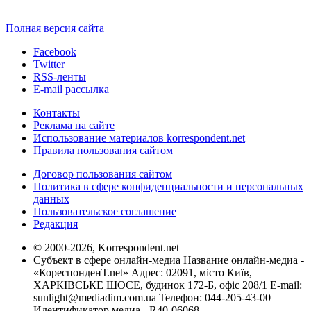
Полная версия сайта
Facebook
Twitter
RSS-ленты
E-mail рассылка
Контакты
Реклама на сайте
Использование материалов korrespondent.net
Правила пользования сайтом
Договор пользования сайтом
Политика в сфере конфиденциальности и персональных
данных
Пользовательское соглашение
Редакция
© 2000-2026, Korrespondent.net
Субъект в сфере онлайн-медиа Название онлайн-медиа -
«КореспонденТ.net» Адрес: 02091, місто Київ,
ХАРКІВСЬКЕ ШОСЕ, будинок 172-Б, офіс 208/1 E-mail:
sunlight@mediadim.com.ua
Телефон: 044-205-43-00
Идентификатор медиа - R40-06068