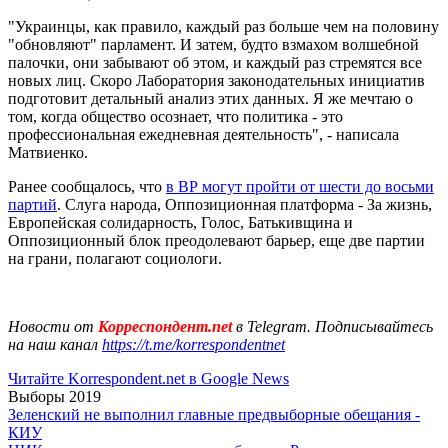
"Украинцы, как правило, каждый раз больше чем на половину
"обновляют" парламент. И затем, будто взмахом волшебной
палочки, они забывают об этом, и каждый раз стремятся все
новых лиц. Скоро Лаборатория законодательных инициатив
подготовит детальный анализ этих данных. Я же мечтаю о
том, когда общество осознает, что политика - это
профессиональная ежедневная деятельность", - написала
Матвиенко.
Ранее сообщалось, что
в ВР могут пройти от шести до восьми
партий
. Слуга народа, Оппозиционная платформа - За жизнь,
Европейская солидарность, Голос, Батькивщина и
Оппозиционный блок преодолевают барьер, еще две партии
на грани, полагают социологи.
Новости от
Корреспондент.net
в Telegram. Подписывайтесь
на наш канал
https://t.me/korrespondentnet
Читайте Korrespondent.net в Google News
Выборы 2019
Зеленский не выполнил главные предвыборные обещания -
КИУ