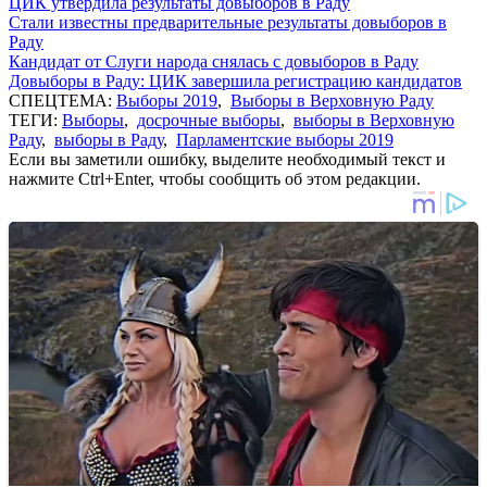
ЦИК утвердила результаты довыборов в Раду
Стали известны предварительные результаты довыборов в
Раду
Кандидат от Слуги народа снялась с довыборов в Раду
Довыборы в Раду: ЦИК завершила регистрацию кандидатов
СПЕЦТЕМА:
Выборы 2019
,
Выборы в Верховную Раду
ТЕГИ:
Выборы
,
досрочные выборы
,
выборы в Верховную
Раду
,
выборы в Раду
,
Парламентские выборы 2019
Если вы заметили ошибку, выделите необходимый текст и
нажмите Ctrl+Enter, чтобы сообщить об этом редакции.