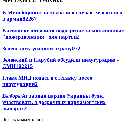
В Минобороны рассказали о службе Зеленского
в армии
822
6
7
Киевлянке объявили подозрение за миллионные
"пожертвования" для партии
2
Зеленскому усилили охрану
97
2
Зеленский и Парубий обсудили инаугурацию -
СМИ
102
2
15
Глава МИД подаст в отставку после
инаугурации
2
Выборы
Аграрная партия Украины будет
участвовать в досрочных парламентских
выборах
2
Читать комментарии