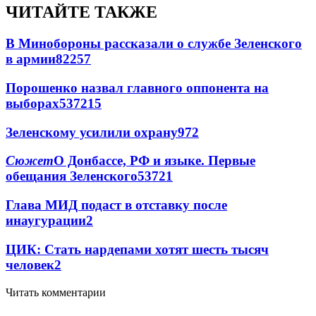
ЧИТАЙТЕ ТАКЖЕ
В Минобороны рассказали о службе Зеленского
в армии
822
5
7
Порошенко назвал главного оппонента на
выборах
537
2
15
Зеленскому усилили охрану
97
2
Сюжет
О Донбассе, РФ и языке. Первые
обещания Зеленского
537
2
1
Глава МИД подаст в отставку после
инаугурации
2
ЦИК: Стать нардепами хотят шесть тысяч
человек
2
Читать комментарии