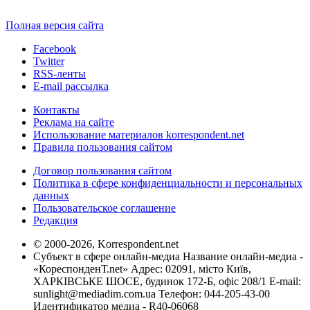
Полная версия сайта
Facebook
Twitter
RSS-ленты
E-mail рассылка
Контакты
Реклама на сайте
Использование материалов korrespondent.net
Правила пользования сайтом
Договор пользования сайтом
Политика в сфере конфиденциальности и персональных
данных
Пользовательское соглашение
Редакция
© 2000-2026, Korrespondent.net
Субъект в сфере онлайн-медиа Название онлайн-медиа -
«КореспонденТ.net» Адрес: 02091, місто Київ,
ХАРКІВСЬКЕ ШОСЕ, будинок 172-Б, офіс 208/1 E-mail:
sunlight@mediadim.com.ua
Телефон: 044-205-43-00
Идентификатор медиа - R40-06068