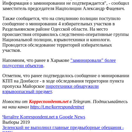
Информация о заминировании не подтверждается", - сообщил
заместитель председателя Нацполиции Александр Фацевич.
Также сообщается, что на спецлинию полиции поступило
сообщение о минировании 4 избирательных участков в
Раздельнянском районе Одесской области. На место
происшествия отправились следственно-оперативные группы
Национальной полиции, взрывотехники и кинологи.
Проводится обследование территорий избирательных
участков.
Напомним, что ранее в Харькове
"заминировали" более
полусотни объектов
.
Отметим, что ранее подтвердилось сообщение о минировании
КПП на Донбассе - в ходе обследования территории пункта
пропуска Майорское
пиротехники обнаружили
взрывоопасный предмет
.
Новости от
Корреспондент.net
в Telegram. Подписывайтесь
на наш канал
https://t.me/korrespondentnet
Читайте Korrespondent.net в Google News
Выборы 2019
Зеленский не выполнил главные предвыборные обещания -