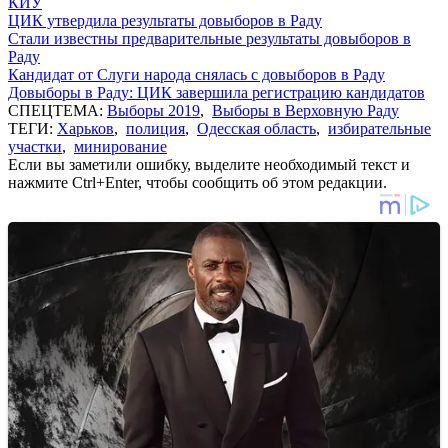
КИУ
ЦИК утвердила результаты довыборов в Раду
Стали известны предварительные результаты довыборов в
Раду
Кандидат от Слуги народа снялась с довыборов в Раду
Довыборы в Раду: ЦИК завершила регистрацию кандидатов
СПЕЦТЕМА:
Выборы 2019
,
Выборы в Верховную Раду
ТЕГИ:
Харьков
,
полиция
,
Одесская область
,
избирательные
участки
,
минирование
Если вы заметили ошибку, выделите необходимый текст и
нажмите Ctrl+Enter, чтобы сообщить об этом редакции.