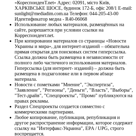
«КореспонденТ.net» Адрес: 02091, місто Київ,
ХАРКІВСЬКЕ ШОСЕ, будинок 172-Б, офіс 208/1 E-mail:
sunlight@mediadim.com.ua
Телефон: 044-205-43-00
Идентификатор медиа - R40-06068
Использование любых материалов, размещённых на
сайте, разрешается при условии ссылки на
Корреспондент.net.
При копировании материалов со страницы «Новости
Украины и мира», для интернет-изданий – обязательна
прямая открытая для поисковых систем гиперссылка.
Ссылка должна быть размещена в независимости от
полного либо частичного использования материалов.
Гиперссылка (для интернет- изданий) – должна быть
размещена в подзаголовке или в первом абзаце
материала.
Новости с пометками "Мнение", "Экспертиза",
"Заявление", "Регионы", "Деньги", "Власть", "Выборы",
"Тест-драйв", "Спецпроекты", "Промо" публикуются на
правах рекламы.
Раздел Спецпроекты создается совместно с
коммерческими партнерами.
Любое копирование, публикация, републикация и
другое распространение информации, которое содержит
ссылку на "Интерфакс-Украина", EPA / UPG, строго
воспрещается.