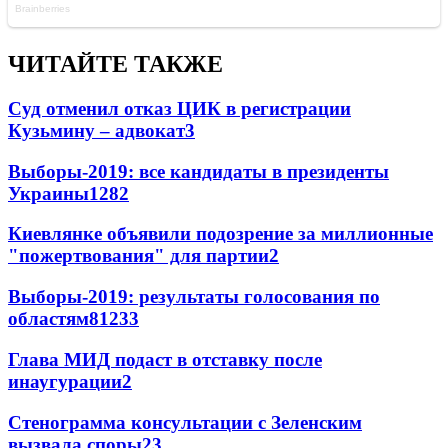
ЧИТАЙТЕ ТАКЖЕ
Суд отменил отказ ЦИК в регистрации
Кузьмину – адвокат
3
Выборы-2019: все кандидаты в президенты
Украины
128
2
Киевлянке объявили подозрение за миллионные
"пожертвования" для партии
2
Выборы-2019: результаты голосования по
областям
81
2
33
Глава МИД подаст в отставку после
инаугурации
2
Стенограмма консультации с Зеленским
вызвала споры
2
3