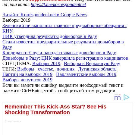
на наш канал
https://t.me/korrespondentnet
Читайте Korrespondent.net в Google News
Выборы 2019
Зеленский не выполнил главные предвыборные обещания -
КИУ
ЦИК утвердила результаты довыборов в Раду
Стали известны предварительные результаты довыборов в
Раду
Кандидат от Слуги народа снялась с довыборов в Раду
Довыборы в Раду: ЦИК завершила регистрацию кандидатов
СПЕЦТЕМА:
Выборы 2019
,
Выборы в Верховную Раду
ТЕГИ:
Выборы
,
счастье
,
полиция
,
Луганская область
,
Партии на выборы 2019
,
Парламентские выборы 2019
,
Выборы депутатов 2019
Если вы заметили ошибку, выделите необходимый текст и
нажмите Ctrl+Enter, чтобы сообщить об этом редакции.