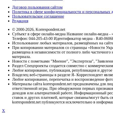
Договор пользования сайтом
Политика в сфере конфиденциальности и персональных 
Пользовательское соглашение
Редакция
© 2000-2026, Korrespondent.net
Субъект в сфере онлайн-медиа Название онлайн-медиа - 
Телефон: 044-205-43-00 Идентификатор медиа - R40-0606
Использование любых материалов, размещённых на сайте,
При копировании материалов со страницы «Новости Укра
размещена в независимости от полного либо частичного и
материала.
Новости с пометками "Мнение", "Экспертиза", "Заявлени
Раздел Спецпроекты создается совместно с коммерческим
Любое копирование, публикация, републикация и другое 
Владелец веб-страницы в разделе Я- Корреспондент явля
Любое копирование, перепечатка и воспроизведение фото
Материалы сайта korrespondent.net предназначены для ли
ответственной игры. При обнаружении первых признаков 
доходов или альтернативой работе. Информационный ресур
ставок и других платежей, которые связаны/могут быть 
korrespondent.net публикуются исключительно в информа
X