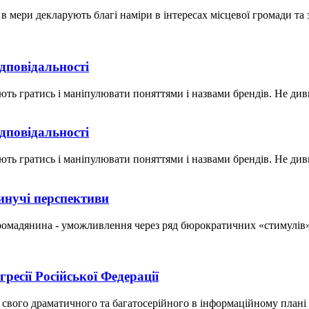
в в мери декларують благі наміри в інтересах місцевої громади та
ідповідальності
ють гратись і маніпулювати поняттями і назвами брендів. Не див
ідповідальності
ють гратись і маніпулювати поняттями і назвами брендів. Не див
инучі перспективи
громадянина - уможливлення через ряд бюрократичних «стимулів»
ресії Російської Федерації
свого драматичного та багатосерійного в інформаційному плані 