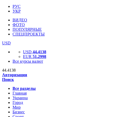
РУС
УКР
ВИДЕО
ФОТО
ПОПУЛЯРНЫЕ
СПЕЦПРОЕКТЫ
USD
USD
44.4138
EUR
51.2998
Все курсы валют
44.4138
Авторизация
Поиск
Все разделы
Главная
Украина
Город
Мир
Бизнес
Спорт