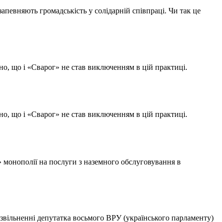
 запевняють громадськість у солідарній співпраці. Чи так це
но, що і «Сварог» не став виключенням в цій практиці.
но, що і «Сварог» не став виключенням в цій практиці.
 монополії на послуги з наземного обслуговування в
звільненні депутатка восьмого ВРУ (українського парламенту)