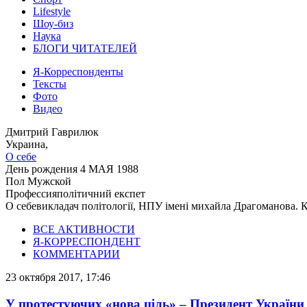
Lifestyle
Шоу-биз
Наука
БЛОГИ ЧИТАТЕЛЕЙ
Я-Корреспонденты
Тексты
Фото
Видео
Дмитрий Гаврилюк
Украина,
О себе
День рождения
4 МАЯ 1988
Пол
Мужской
Профессия
політичний експет
О себе
викладач політології, НПУ імені михайла Драгоманова. 
ВСЕ АКТИВНОСТИ
Я-КОРРЕСПОНДЕНТ
КОММЕНТАРИИ
23 октября 2017, 17:46
У протестуючих «нова ціль» – Президент України