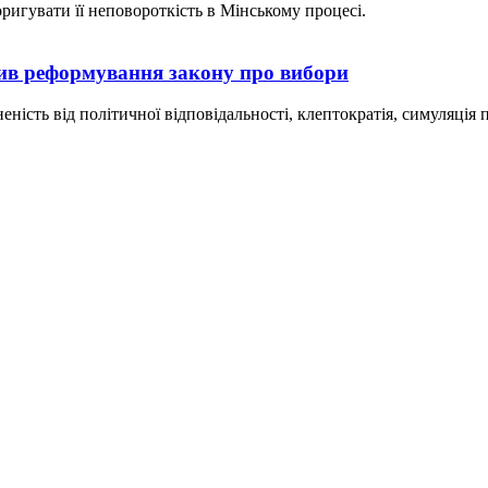
ригувати її неповороткість в Мінському процесі.
тив реформування закону про вибори
еність від політичної відповідальності, клептократія, симуляція