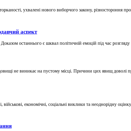
оторканості, ухвалені нового виборчого закону, різностороння пр
одавчий аспект
. Доказом останнього є шквал політичній емоцій під час розгляду
редовищі не виникає на пустому місці. Причини цих явищ доволі п
і, військові, економічні, соціальні виклики та неоднорідну оцін
тання