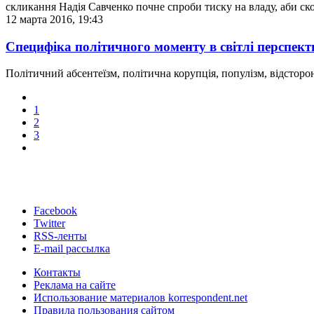
скликання Надія Савченко почне спроби тиску на владу, аби ско
12 марта 2016, 19:43
Специфіка політичного моменту в світлі перспек
Політичний абсентеїзм, політична корупція, популізм, відсторон
1
2
3
Facebook
Twitter
RSS-ленты
E-mail рассылка
Контакты
Реклама на сайте
Использование материалов korrespondent.net
Правила пользования сайтом