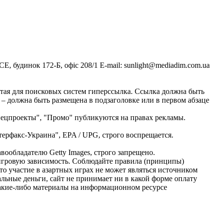
, будинок 172-Б, офіс 208/1 E-mail:
sunlight@mediadim.com.ua
тая для поисковых систем гиперссылка. Ссылка должна быть
 – должна быть размещена в подзаголовке или в первом абзаце
Спецпроекты", "Промо" публикуются на правах рекламы.
ерфакс-Украина", EPA / UPG, строго воспрещается.
ообладателю Getty Images, строго запрещено.
ь игровую зависимость. Соблюдайте правила (принципы)
о участие в азартных играх не может являться источником
альные деньги, сайт не принимает ни в какой форме оплату
Какие-либо материалы на информационном ресурсе