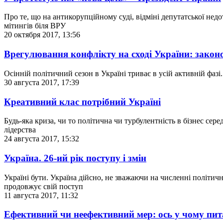
Про те, що на антикорупційному суді, відміні депутатської нед
мітингів біля ВРУ
20 октября 2017, 13:56
Врегулювання конфлікту на сході України: закон
Осінній політичний сезон в Україні триває в усій активній фазі
30 августа 2017, 17:39
Креативний клас потрібний Україні
Будь-яка криза, чи то політична чи турбулентність в бізнес се
лідерства
24 августа 2017, 15:32
Україна. 26-ий рік поступу і змін
Україні бути. Україна дійсно, не зважаючи на численні політичн
продовжує свій поступ
11 августа 2017, 11:32
Ефективний чи неефективний мер: ось у чому пи