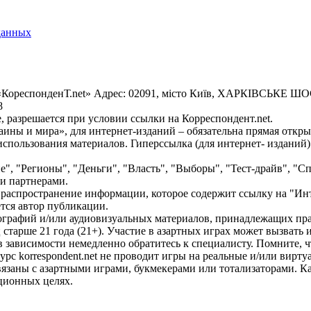
данных
«КореспонденТ.net» Адрес: 02091, місто Київ, ХАРКІВСЬКЕ ШОСЕ
8
 разрешается при условии ссылки на Корреспондент.net.
ины и мира», для интернет-изданий – обязательна прямая откры
спользования материалов. Гиперссылка (для интернет- изданий)
е", "Регионы", "Деньги", "Власть", "Выборы", "Тест-драйв", "
и партнерами.
распространение информации, которое содержит ссылку на "Инт
ется автор публикации.
графий и/или аудиовизуальных материалов, принадлежащих прав
ц старше 21 года (21+). Участие в азартных играх может вызват
зависимости немедленно обратитесь к специалисту. Помните, чт
с korrespondent.net не проводит игры на реальные и/или вирту
связаны с азартными играми, букмекерами или тотализаторами. 
ционных целях.