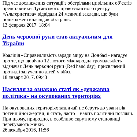
Під час дослідження ситуації з обстрілами цивільних об’єктів
представники Луганського правозахисного центру
«Альтернатива» відвідали 24 медичні заклади, що були
пошкоджені внаслідок обстрілів.
13 февраля 2017, 18:04
День червоної руки став актуальним для
України
Коаліція «Справедливість заради миру на Донбасі» нагадує
про те, що щорічно 12 лютого міжнародна громадськість
відзначає День червоної руки (Red hand day), присвячений
протидії залученню дітей у війсь
18 января 2017, 09:43
Насилля за ознакою статі як «державна
політика» на окупованих територіях
На окупованих територіях зазвичай не беруть до уваги вік
потенційної жертви, її стать, часто – навіть політичні погляди.
При цьому, природно, в особливо скрутному становищі
перебувають жінки.
26 декабря 2016, 11:56