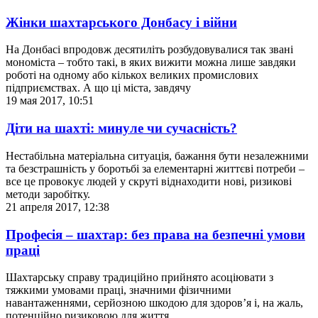
Жінки шахтарського Донбасу і війни
На Донбасі впродовж десятиліть розбудовувалися так звані
мономіста – тобто такі, в яких вижити можна лише завдяки
роботі на одному або кількох великих промислових
підприємствах. А що ці міста, завдячу
19 мая 2017, 10:51
Діти на шахті: минуле чи сучасність?
Нестабільна матеріальна ситуація, бажання бути незалежними
та безстрашність у боротьбі за елементарні життєві потреби –
все це провокує людей у скруті віднаходити нові, ризикові
методи заробітку.
21 апреля 2017, 12:38
Професія – шахтар: без права на безпечні умови
праці
Шахтарську справу традиційно прийнято асоціювати з
тяжкими умовами праці, значними фізичними
навантаженнями, серйозною шкодою для здоров’я і, на жаль,
потенційно ризиковою для життя.