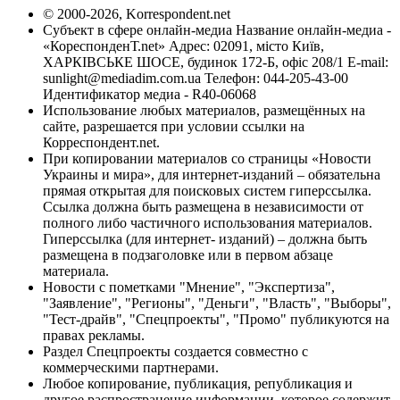
© 2000-2026, Korrespondent.net
Субъект в сфере онлайн-медиа Название онлайн-медиа -
«КореспонденТ.net» Адрес: 02091, місто Київ,
ХАРКІВСЬКЕ ШОСЕ, будинок 172-Б, офіс 208/1 E-mail:
sunlight@mediadim.com.ua
Телефон: 044-205-43-00
Идентификатор медиа - R40-06068
Использование любых материалов, размещённых на
сайте, разрешается при условии ссылки на
Корреспондент.net.
При копировании материалов со страницы «Новости
Украины и мира», для интернет-изданий – обязательна
прямая открытая для поисковых систем гиперссылка.
Ссылка должна быть размещена в независимости от
полного либо частичного использования материалов.
Гиперссылка (для интернет- изданий) – должна быть
размещена в подзаголовке или в первом абзаце
материала.
Новости с пометками "Мнение", "Экспертиза",
"Заявление", "Регионы", "Деньги", "Власть", "Выборы",
"Тест-драйв", "Спецпроекты", "Промо" публикуются на
правах рекламы.
Раздел Спецпроекты создается совместно с
коммерческими партнерами.
Любое копирование, публикация, републикация и
другое распространение информации, которое содержит