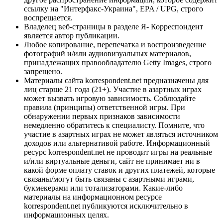
ссылку на "Интерфакс-Украина", EPA / UPG, строго
воспрещается.
Владелец веб-страницы в разделе Я- Корреспондент
является автор публикации.
Любое копирование, перепечатка и воспроизведение
фотографий и/или аудиовизуальных материалов,
принадлежащих правообладателю Getty Images, строго
запрещено.
Материалы сайта korrespondent.net предназначены для
лиц старше 21 года (21+). Участие в азартных играх
может вызвать игровую зависимость. Соблюдайте
правила (принципы) ответственной игры. При
обнаружении первых признаков зависимости
немедленно обратитесь к специалисту. Помните, что
участие в азартных играх не может являться источником
доходов или альтернативой работе. Информационный
ресурс korrespondent.net не проводит игры на реальные
и/или виртуальные деньги, сайт не принимает ни в
какой форме оплату ставок и других платежей, которые
связаны/могут быть связаны с азартными играми,
букмекерами или тотализаторами. Какие-либо
материалы на информационном ресурсе
korrespondent.net публикуются исключительно в
информационных целях.