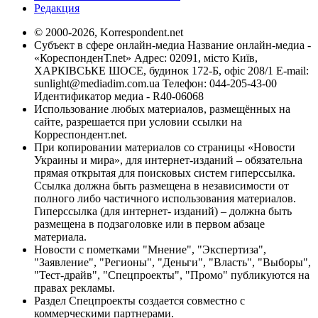
Редакция
© 2000-2026, Korrespondent.net
Субъект в сфере онлайн-медиа Название онлайн-медиа -
«КореспонденТ.net» Адрес: 02091, місто Київ,
ХАРКІВСЬКЕ ШОСЕ, будинок 172-Б, офіс 208/1 E-mail:
sunlight@mediadim.com.ua
Телефон: 044-205-43-00
Идентификатор медиа - R40-06068
Использование любых материалов, размещённых на
сайте, разрешается при условии ссылки на
Корреспондент.net.
При копировании материалов со страницы «Новости
Украины и мира», для интернет-изданий – обязательна
прямая открытая для поисковых систем гиперссылка.
Ссылка должна быть размещена в независимости от
полного либо частичного использования материалов.
Гиперссылка (для интернет- изданий) – должна быть
размещена в подзаголовке или в первом абзаце
материала.
Новости с пометками "Мнение", "Экспертиза",
"Заявление", "Регионы", "Деньги", "Власть", "Выборы",
"Тест-драйв", "Спецпроекты", "Промо" публикуются на
правах рекламы.
Раздел Спецпроекты создается совместно с
коммерческими партнерами.