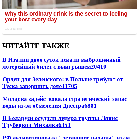
ЧИТАЙТЕ ТАКЖЕ
В Италии двое суток искали выброшенный
лотерейный билет с выигрышем
20410
Орден для Зеленского: в Польше требуют от
Туска завершить дело
11705
Молдова задействовала стратегический запас
воды из-за обмеления Днестра
6881
В Беларуси осудили лидера группы Ляпис
Трубецкой Михалка
6353
РФ активизировала "летающие радары" из-за