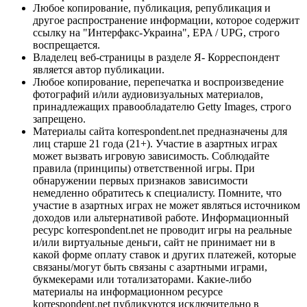
Любое копирование, публикация, републикация и
другое распространение информации, которое содержит
ссылку на "Интерфакс-Украина", EPA / UPG, строго
воспрещается.
Владелец веб-страницы в разделе Я- Корреспондент
является автор публикации.
Любое копирование, перепечатка и воспроизведение
фотографий и/или аудиовизуальных материалов,
принадлежащих правообладателю Getty Images, строго
запрещено.
Материалы сайта korrespondent.net предназначены для
лиц старше 21 года (21+). Участие в азартных играх
может вызвать игровую зависимость. Соблюдайте
правила (принципы) ответственной игры. При
обнаружении первых признаков зависимости
немедленно обратитесь к специалисту. Помните, что
участие в азартных играх не может являться источником
доходов или альтернативой работе. Информационный
ресурс korrespondent.net не проводит игры на реальные
и/или виртуальные деньги, сайт не принимает ни в
какой форме оплату ставок и других платежей, которые
связаны/могут быть связаны с азартными играми,
букмекерами или тотализаторами. Какие-либо
материалы на информационном ресурсе
korrespondent.net публикуются исключительно в