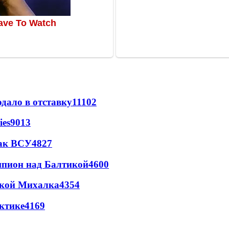
дало в отставку
11102
ies
9013
так ВСУ
4827
шпион над Балтикой
4600
цкой Михалка
4354
ктике
4169