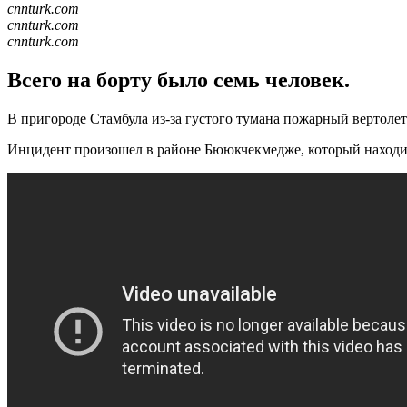
cnnturk.com
cnnturk.com
cnnturk.com
Всего на борту было семь человек.
В пригороде Стамбула из-за густого тумана пожарный вертолет
Инцидент произошел в районе Бююкчекмедже, который находитс