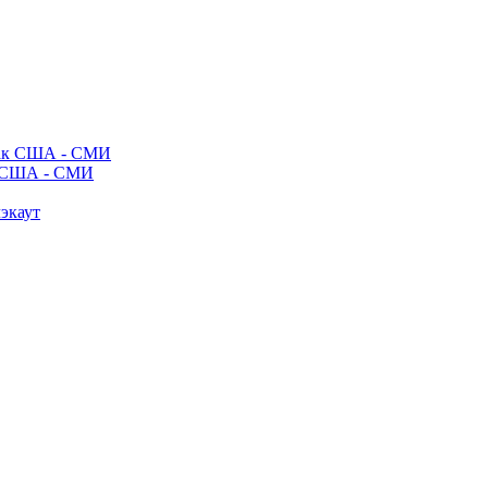
ак США - СМИ
лэкаут