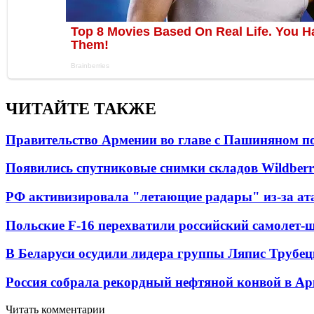
ЧИТАЙТЕ ТАКЖЕ
Правительство Армении во главе с Пашиняном по
Появились спутниковые снимки складов Wildberr
РФ активизировала "летающие радары" из-за а
Польские F-16 перехватили российский самолет-
В Беларуси осудили лидера группы Ляпис Трубе
Россия собрала рекордный нефтяной конвой в Ар
Читать комментарии