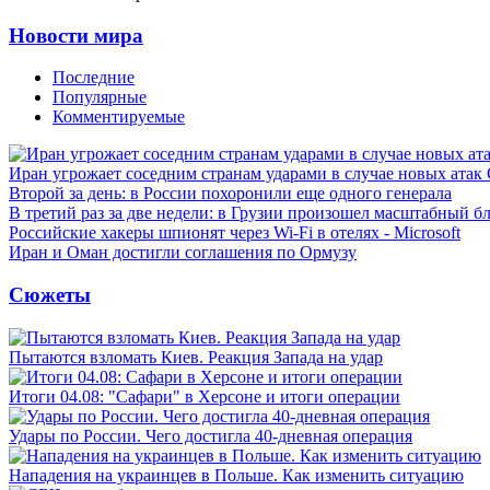
Новости мира
Последние
Популярные
Комментируемые
Иран угрожает соседним странам ударами в случае новых ат
Второй за день: в России похоронили еще одного генерала
В третий раз за две недели: в Грузии произошел масштабный б
Российские хакеры шпионят через Wi-Fi в отелях - Microsoft
Иран и Оман достигли соглашения по Ормузу
Сюжеты
Пытаются взломать Киев. Реакция Запада на удар
Итоги 04.08: "Сафари" в Херсоне и итоги операции
Удары по России. Чего достигла 40-дневная операция
Нападения на украинцев в Польше. Как изменить ситуацию