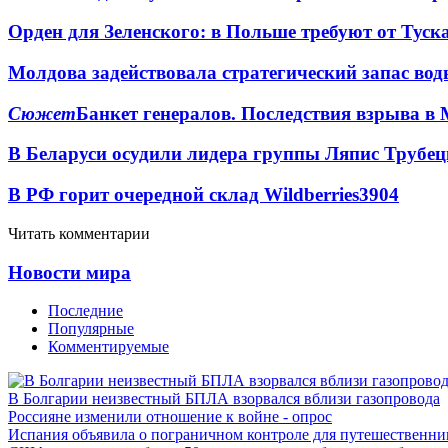
Орден для Зеленского: в Польше требуют от Туск
Молдова задействовала стратегический запас вод
Сюжет
Банкет генералов. Последствия взрыва в 
В Беларуси осудили лидера группы Ляпис Трубе
В РФ горит очередной склад Wildberries
3904
Читать комментарии
Новости мира
Последние
Популярные
Комментируемые
В Болгарии неизвестный БПЛА взорвался вблизи газопровода
Россияне изменили отношение к войне - опрос
Испания объявила о пограничном контроле для путешественни