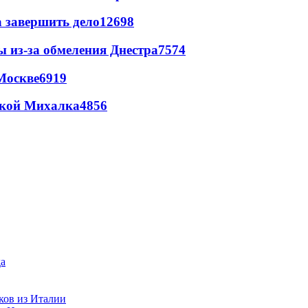
а завершить дело
12698
ы из-за обмеления Днестра
7574
Москве
6919
цкой Михалка
4856
ков из Италии