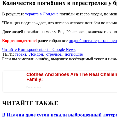
Количество погибших в перестрелке у б
В результате
теракта в Лондоне
погибли четверо людей, по мень
"Полиция подтверждает, что четверо человек погибли во время
Двое людей погибли на мосту. Еще 20 человек, включая трех п
Корреспондент.net
ранее собрал все
подробности теракта в це
Читайте Korrespondent.net в Google News
ТЕГИ:
теракт
,
Лондон
,
стрельба
,
погибшие
Если вы заметили ошибку, выделите необходимый текст и нажми
ЧИТАЙТЕ ТАКЖЕ
В Италии двое суток искали выброшенный лоте