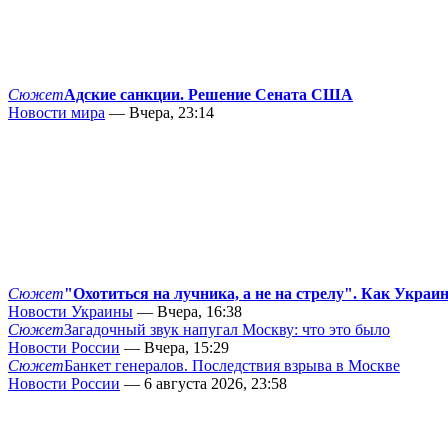
Сюжет
Адские санкции. Решение Сената США
Новости мира
— Вчера, 23:14
Сюжет
"Охотиться на лучника, а не на стрелу". Как Украи
Новости Украины
— Вчера, 16:38
Сюжет
Загадочный звук напугал Москву: что это было
Новости России
— Вчера, 15:29
Сюжет
Банкет генералов. Последствия взрыва в Москве
Новости России
— 6 августа 2026, 23:58