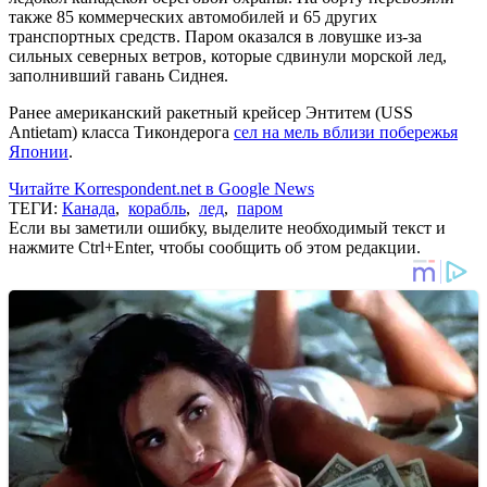
также 85 коммерческих автомобилей и 65 других
транспортных средств. Паром оказался в ловушке из-за
сильных северных ветров, которые сдвинули морской лед,
заполнивший гавань Сиднея.
Ранее американский ракетный крейсер Энтитем (USS
Antietam) класса Тикондерога
сел на мель вблизи побережья
Японии
.
Читайте Korrespondent.net в Google News
ТЕГИ:
Канада
,
корабль
,
лед
,
паром
Если вы заметили ошибку, выделите необходимый текст и
нажмите Ctrl+Enter, чтобы сообщить об этом редакции.