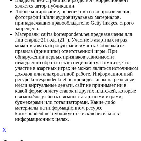
Владелец веб-страницы в разделе Я- Корреспондент
является автор публикации.
Любое копирование, перепечатка и воспроизведение
фотографий и/или аудиовизуальных материалов,
принадлежащих правообладателю Getty Images, строго
запрещено.
Материалы сайта korrespondent.net предназначены для
лиц старше 21 года (21+). Участие в азартных играх
может вызвать игровую зависимость. Соблюдайте
правила (принципы) ответственной игры. При
обнаружении первых признаков зависимости
немедленно обратитесь к специалисту. Помните, что
участие в азартных играх не может являться источником
доходов или альтернативой работе. Информационный
ресурс korrespondent.net не проводит игры на реальные
и/или виртуальные деньги, сайт не принимает ни в
какой форме оплату ставок и других платежей, которые
связаны/могут быть связаны с азартными играми,
букмекерами или тотализаторами. Какие-либо
материалы на информационном ресурсе
korrespondent.net публикуются исключительно в
информационных целях.
X