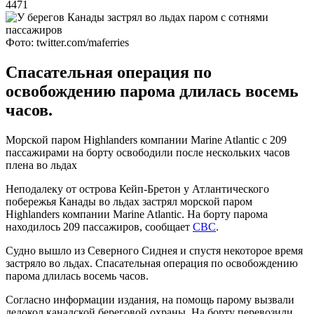
4471
Фото: twitter.com/maferries
Спасательная операция по
освобождению парома длилась восемь
часов.
Морской паром Highlanders компании Marine Atlantic с 209
пассажирами на борту освободили после нескольких часов
плена во льдах
Неподалеку от острова Кейп-Бретон у Атлантического
побережья Канады во льдах застрял морской паром
Highlanders компании Marine Atlantic. На борту парома
находилось 209 пассажиров, сообщает
CBC
.
Судно вышло из Северного Сиднея и спустя некоторое время
застряло во льдах. Спасательная операция по освобождению
парома длилась восемь часов.
Согласно информации издания, на помощь парому вызвали
ледокол канадской береговой охраны. На борту перевозили