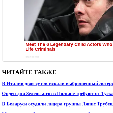
ЧИТАЙТЕ ТАКЖЕ
В Италии двое суток искали выброшенный лоте
Орден для Зеленского: в Польше требуют от Туск
В Беларуси осудили лидера группы Ляпис Трубе