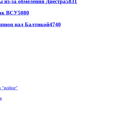
ы из-за обмеления Днестра
5831
так ВСУ
5080
шпион над Балтикой
4740
в "войне"
а