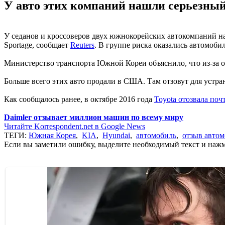
У авто этих компаний нашли серьезный
У седанов и кроссоверов двух южнокорейских автокомпаний наш
Sportage, сообщает
Reuters
. В группе риска оказались автомобил
Министерство транспорта Южной Кореи объяснило, что из-за о
Больше всего этих авто продали в США. Там отзовут для устра
Как сообщалось ранее, в октябре 2016 года
Toyota отозвала по
Daimler отзывает миллион машин по всему миру
Читайте Korrespondent.net в Google News
ТЕГИ:
Южная Корея
,
KIA
,
Hyundai
,
автомобиль
,
отзыв авто
Если вы заметили ошибку, выделите необходимый текст и нажми