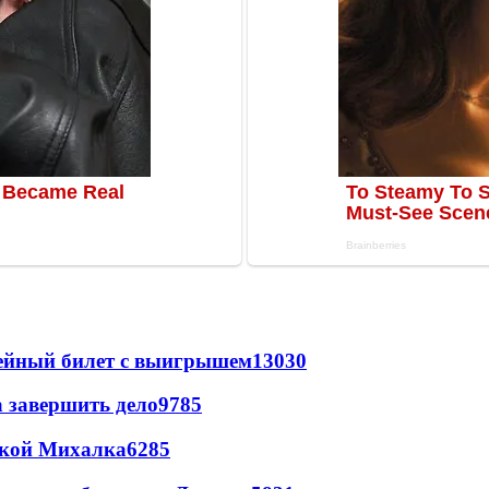
рейный билет с выигрышем
13030
а завершить дело
9785
цкой Михалка
6285