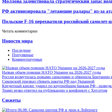
Молдова задействовала стратегический запас вод
РФ активизировала "летающие радары" из-за а
Польские F-16 перехватили российский самолет-
Читать комментарии
Новости мира
Последние
Популярные
Комментируемые
Назван объем помощи НАТО Украине на 2026-2027 годы
Россия возмутилась новыми санкциями и обвинила Британию 
Сикорский призвал сбивать ракеты РФ над Украиной
Кредитный кризис ударил по крупнейшим банкам РФ - разведк
Трамп резко ответил на публикацию о конфликте с Хегсетом
Сюжеты