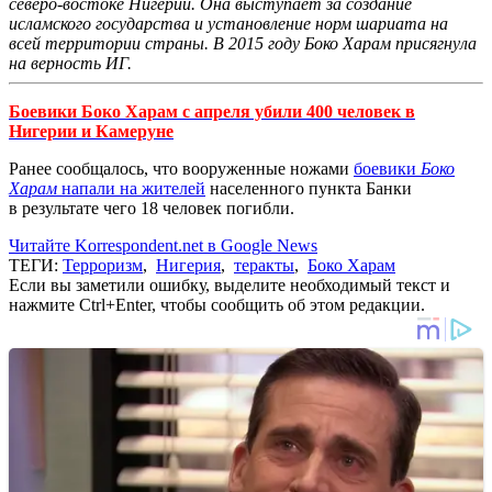
северо-востоке Нигерии. Она выступает за создание
исламского государства и установление норм шариата на
всей территории страны. В 2015 году Боко Харам присягнула
на верность ИГ.
Боевики Боко Харам с апреля убили 400 человек в
Нигерии и Камеруне
Ранее сообщалось, что вооруженные ножами
боевики
Боко
Харам
напали на жителей
населенного пункта Банки
в результате чего 18 человек погибли.
Читайте Korrespondent.net в Google News
ТЕГИ:
Терроризм
,
Нигерия
,
теракты
,
Боко Харам
Если вы заметили ошибку, выделите необходимый текст и
нажмите Ctrl+Enter, чтобы сообщить об этом редакции.