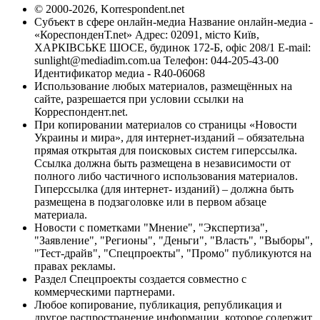
© 2000-2026, Korrespondent.net
Субъект в сфере онлайн-медиа Название онлайн-медиа -
«КореспонденТ.net» Адрес: 02091, місто Київ,
ХАРКІВСЬКЕ ШОСЕ, будинок 172-Б, офіс 208/1 E-mail:
sunlight@mediadim.com.ua
Телефон: 044-205-43-00
Идентификатор медиа - R40-06068
Использование любых материалов, размещённых на
сайте, разрешается при условии ссылки на
Корреспондент.net.
При копировании материалов со страницы «Новости
Украины и мира», для интернет-изданий – обязательна
прямая открытая для поисковых систем гиперссылка.
Ссылка должна быть размещена в независимости от
полного либо частичного использования материалов.
Гиперссылка (для интернет- изданий) – должна быть
размещена в подзаголовке или в первом абзаце
материала.
Новости с пометками "Мнение", "Экспертиза",
"Заявление", "Регионы", "Деньги", "Власть", "Выборы",
"Тест-драйв", "Спецпроекты", "Промо" публикуются на
правах рекламы.
Раздел Спецпроекты создается совместно с
коммерческими партнерами.
Любое копирование, публикация, републикация и
другое распространение информации, которое содержит