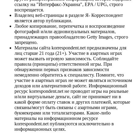
ссылку на "Интерфакс-Украина", EPA / UPG, строго
воспрещается.
Владелец веб-страницы в разделе Я- Корреспондент
является автор публикации.
Любое копирование, перепечатка и воспроизведение
фотографий и/или аудиовизуальных материалов,
принадлежащих правообладателю Getty Images, строго
запрещено.
Материалы сайта korrespondent.net предназначены для
лиц старше 21 года (21+). Участие в азартных играх
может вызвать игровую зависимость. Соблюдайте
правила (принципы) ответственной игры. При
обнаружении первых признаков зависимости
немедленно обратитесь к специалисту. Помните, что
участие в азартных играх не может являться источником
доходов или альтернативой работе. Информационный
ресурс korrespondent.net не проводит игры на реальные
и/или виртуальные деньги, сайт не принимает ни в
какой форме оплату ставок и других платежей, которые
связаны/могут быть связаны с азартными играми,
букмекерами или тотализаторами. Какие-либо
материалы на информационном ресурсе
korrespondent.net публикуются исключительно в
информационных целях.