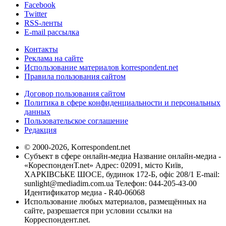
Facebook
Twitter
RSS-ленты
E-mail рассылка
Контакты
Реклама на сайте
Использование материалов korrespondent.net
Правила пользования сайтом
Договор пользования сайтом
Политика в сфере конфиденциальности и персональных
данных
Пользовательское соглашение
Редакция
© 2000-2026, Korrespondent.net
Субъект в сфере онлайн-медиа Название онлайн-медиа -
«КореспонденТ.net» Адрес: 02091, місто Київ,
ХАРКІВСЬКЕ ШОСЕ, будинок 172-Б, офіс 208/1 E-mail:
sunlight@mediadim.com.ua
Телефон: 044-205-43-00
Идентификатор медиа - R40-06068
Использование любых материалов, размещённых на
сайте, разрешается при условии ссылки на
Корреспондент.net.