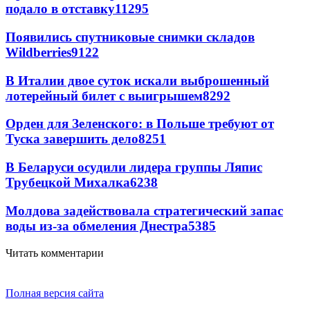
подало в отставку
11295
Появились спутниковые снимки складов
Wildberries
9122
В Италии двое суток искали выброшенный
лотерейный билет с выигрышем
8292
Орден для Зеленского: в Польше требуют от
Туска завершить дело
8251
В Беларуси осудили лидера группы Ляпис
Трубецкой Михалка
6238
Молдова задействовала стратегический запас
воды из-за обмеления Днестра
5385
Читать комментарии
Полная версия сайта