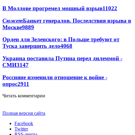
В Молдове прогремел мощный взрыв
11022
Сюжет
Банкет генералов. Последствия взрыва в
Москве
9889
Орден для Зеленского: в Польше требуют от
Туска завершить дело
4068
Украина поставила Путина перед дилеммой -
СМИ
3147
Россияне изменили отношение к войне -
опрос
2911
Читать комментарии
Полная версия сайта
Facebook
Twitter
RSS-ленты