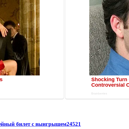
рейный билет с выигрышем
24521