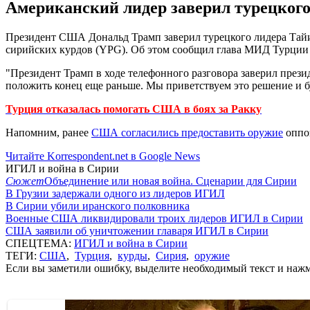
Американский лидер заверил турецкого
Президент США Дональд Трамп заверил турецкого лидера Тайип
сирийских курдов (YPG). Об этом сообщил глава МИД Турции 
"Президент Трамп в ходе телефонного разговора заверил прези
положить конец еще раньше. Мы приветствуем это решение и бу
Турция отказалась помогать США в боях за Ракку
Напомним, ранее
США согласились предоставить оружие
оппоз
Читайте Korrespondent.net в Google News
ИГИЛ и война в Сирии
Сюжет
Объединение или новая война. Сценарии для Сирии
В Грузии задержали одного из лидеров ИГИЛ
В Сирии убили иранского полковника
Военные США ликвидировали троих лидеров ИГИЛ в Сирии
США заявили об уничтожении главаря ИГИЛ в Сирии
СПЕЦТЕМА:
ИГИЛ и война в Сирии
ТЕГИ:
США
,
Турция
,
курды
,
Сирия
,
оружие
Если вы заметили ошибку, выделите необходимый текст и нажми