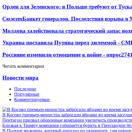
Орден для Зеленского: в Польше требуют от Туск
Сюжет
Банкет генералов. Последствия взрыва в 
Молдова задействовала стратегический запас вод
Украина поставила Путина перед дилеммой - СМ
Россияне изменили отношение к войне - опрос
274
Читать комментарии
Новости мира
Последние
Популярные
Комментируемые
В Косово премьер-министра забросали яйцами во время заседа
Пентагон призвал оборонные компании увеличить производст
Близкая к Трампу компания собирается бурить в Гренландии бе
В Польше мужчина, который нападал на украинцев, сам приш