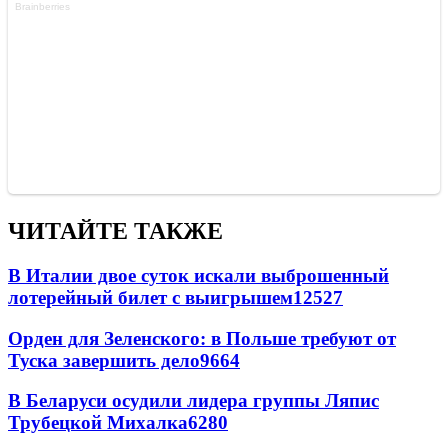
ЧИТАЙТЕ ТАКЖЕ
В Италии двое суток искали выброшенный
лотерейный билет с выигрышем
12527
Орден для Зеленского: в Польше требуют от
Туска завершить дело
9664
В Беларуси осудили лидера группы Ляпис
Трубецкой Михалка
6280