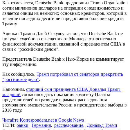
Как отмечается, Deutsche Bank предоставил Trump Organization
сотни миллионов долларов на операции с недвижимостью и
является одним из немногих основных кредиторов, который в
течение последних десяти лет предоставил большие кредиты
Трампу.
Адвокат Трампа Джей Секулоу заявил, что Deutsche Bank не
получал судебного извещения от Мюллера относительно
финансовой документации, связанной с президентом США в
связи с "российским делом".
Представитель Deutsche Bank к Нью-Йорке не комментирует
эту информацию.
Как сообщалось,
Трамп потребовал от сенаторов прекратить
"российское дело"
.
Напомним,
старший сын президента США Дональд Трамп-
младший
согласился дать показания комитету Палаты
представителей по разведке в рамках расследования
возможного вмешательства России в президентские выборы в
2016 году.
Читайте Korrespondent.net в Google News
ТЕГИ:
банки
,
Германия
,
расследование
,
Дональд Трамп