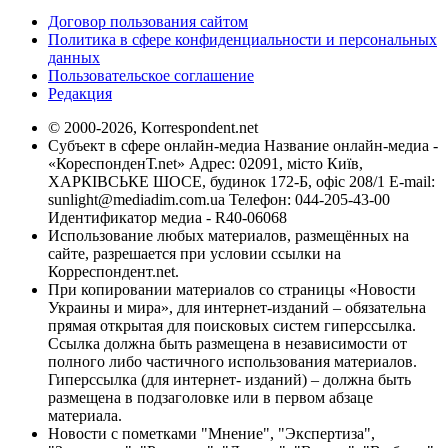
Договор пользования сайтом
Политика в сфере конфиденциальности и персональных
данных
Пользовательское соглашение
Редакция
© 2000-2026, Korrespondent.net
Субъект в сфере онлайн-медиа Название онлайн-медиа -
«КореспонденТ.net» Адрес: 02091, місто Київ,
ХАРКІВСЬКЕ ШОСЕ, будинок 172-Б, офіс 208/1 E-mail:
sunlight@mediadim.com.ua
Телефон: 044-205-43-00
Идентификатор медиа - R40-06068
Использование любых материалов, размещённых на
сайте, разрешается при условии ссылки на
Корреспондент.net.
При копировании материалов со страницы «Новости
Украины и мира», для интернет-изданий – обязательна
прямая открытая для поисковых систем гиперссылка.
Ссылка должна быть размещена в независимости от
полного либо частичного использования материалов.
Гиперссылка (для интернет- изданий) – должна быть
размещена в подзаголовке или в первом абзаце
материала.
Новости с пометками "Мнение", "Экспертиза",