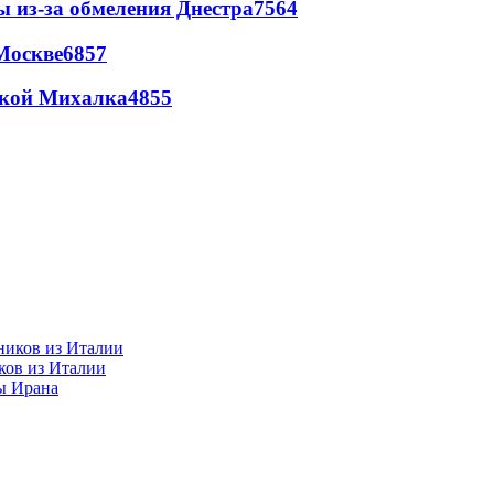
ы из-за обмеления Днестра
7564
Москве
6857
цкой Михалка
4855
ков из Италии
ы Ирана