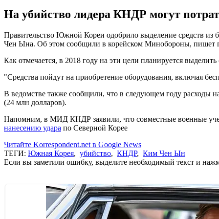
На убийство лидера КНДР могут потрати
Правительство Южной Кореи одобрило выделение средств из бю
Чен Ына. Об этом сообщили в корейском Минобороны, пишет 
Как отмечается, в 2018 году на эти цели планируется выделить 
"Средства пойдут на приобретение оборудования, включая бе
В ведомстве также сообщили, что в следующем году расходы н
(24 млн долларов).
Напомним, в МИД КНДР заявили, что совместные военные уч
нанесению удара
по Северной Корее
Читайте Korrespondent.net в Google News
ТЕГИ:
Южная Корея
,
убийство
,
КНДР
,
Ким Чен Ын
Если вы заметили ошибку, выделите необходимый текст и нажми