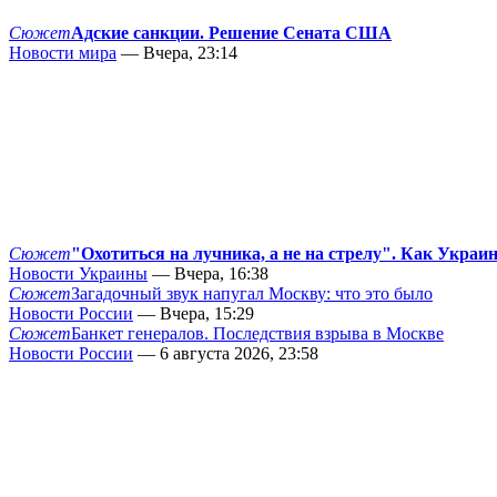
Сюжет
Адские санкции. Решение Сената США
Новости мира
— Вчера, 23:14
Сюжет
"Охотиться на лучника, а не на стрелу". Как Украи
Новости Украины
— Вчера, 16:38
Сюжет
Загадочный звук напугал Москву: что это было
Новости России
— Вчера, 15:29
Сюжет
Банкет генералов. Последствия взрыва в Москве
Новости России
— 6 августа 2026, 23:58