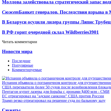
Молдова задействовала стратегический запас вод
Сюжет
Банкет генералов. Последствия взрыва в 
В Беларуси осудили лидера группы Ляпис Трубе
В РФ горит очередной склад Wildberries
3901
Читать комментарии
Новости мира
Последние
Популярные
Комментируемые
Испания объявила о пограничном контроле для путешественни
США перехватили более 50 судов после возобновления блокад
Пентагон купит лазеры для борьбы с дронами $400 млн - СМИ
ЕС отреагировал на "адские санкции" США против России
Трамп резко отреагировал на решение суда по бальному залу
Сюжеты