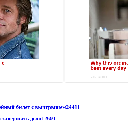
рейный билет с выигрышем
24411
а завершить дело
12691