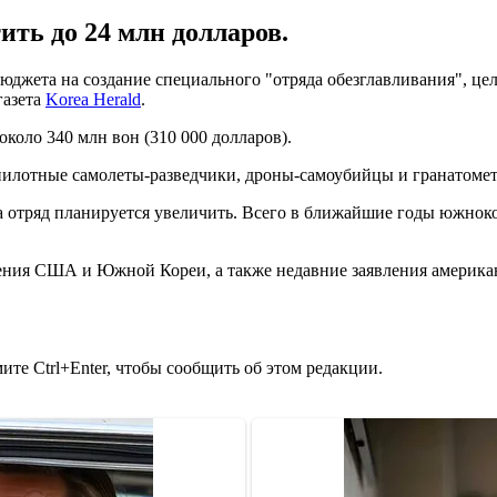
ть до 24 млн долларов.
джета на создание специального "отряда обезглавливания", це
газета
Korea Herald
.
около 340 млн вон (310 000 долларов).
спилотные самолеты-разведчики, дроны-самоубийцы и гранатоме
а отряд планируется увеличить. Всего в ближайшие годы южноко
ения США и Южной Кореи, а также недавние заявления америк
те Ctrl+Enter, чтобы сообщить об этом редакции.