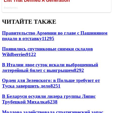
ЧИТАЙТЕ ТАКЖЕ
Правительство Армении во главе с Пашиняном
подало в отставку
11295
Появились спутниковые снимки складов
Wildberries
9122
В Италии двое суток искали выброшенный
лотерейный билет с выигрышем
8292
Орден для Зеленского: в Польше требуют от
Туска завершить дело
8251
В Беларуси осудили лидера группы Ляпис
Трубецкой Михалка
6238
Молдова задействовала стратегический запас