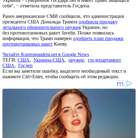
Украина − суверенное государство и имеет право защищать
себя", − отметила представитель Госдепа.
Ранее американские СМИ сообщили, что администрация
президента США Дональда Трампа
одобрила продажу
летального оборонительного оружия
Украине, но
без противотанковых ракет Javelin. Позже появилась
информация, что Трамп намерен
одобрить план продажи
противотанковых ракет
Киеву.
Читайте Korrespondent.net в Google News
ТЕГИ:
США
,
Украина-США
,
оружие
,
госдепартамент
США
,
Госдеп
Если вы заметили ошибку, выделите необходимый текст и
нажмите Ctrl+Enter, чтобы сообщить об этом редакции.