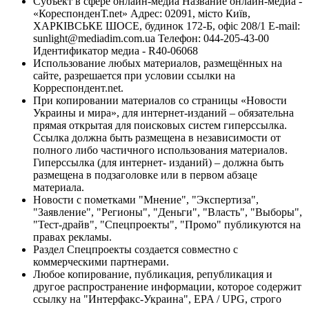
Субъект в сфере онлайн-медиа Название онлайн-медиа -
«КореспонденТ.net» Адрес: 02091, місто Київ,
ХАРКІВСЬКЕ ШОСЕ, будинок 172-Б, офіс 208/1 E-mail:
sunlight@mediadim.com.ua
Телефон: 044-205-43-00
Идентификатор медиа - R40-06068
Использование любых материалов, размещённых на
сайте, разрешается при условии ссылки на
Корреспондент.net.
При копировании материалов со страницы «Новости
Украины и мира», для интернет-изданий – обязательна
прямая открытая для поисковых систем гиперссылка.
Ссылка должна быть размещена в независимости от
полного либо частичного использования материалов.
Гиперссылка (для интернет- изданий) – должна быть
размещена в подзаголовке или в первом абзаце
материала.
Новости с пометками "Мнение", "Экспертиза",
"Заявление", "Регионы", "Деньги", "Власть", "Выборы",
"Тест-драйв", "Спецпроекты", "Промо" публикуются на
правах рекламы.
Раздел Спецпроекты создается совместно с
коммерческими партнерами.
Любое копирование, публикация, републикация и
другое распространение информации, которое содержит
ссылку на "Интерфакс-Украина", EPA / UPG, строго