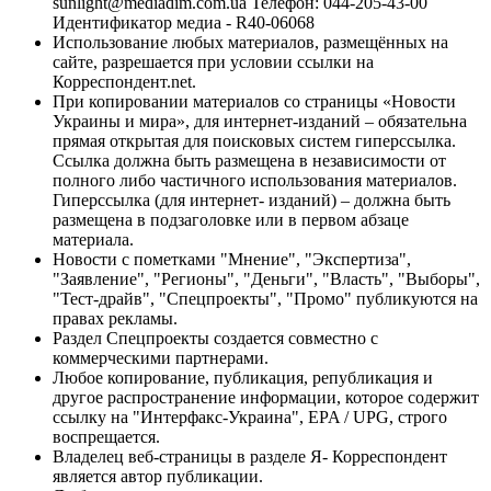
sunlight@mediadim.com.ua
Телефон: 044-205-43-00
Идентификатор медиа - R40-06068
Использование любых материалов, размещённых на
сайте, разрешается при условии ссылки на
Корреспондент.net.
При копировании материалов со страницы «Новости
Украины и мира», для интернет-изданий – обязательна
прямая открытая для поисковых систем гиперссылка.
Ссылка должна быть размещена в независимости от
полного либо частичного использования материалов.
Гиперссылка (для интернет- изданий) – должна быть
размещена в подзаголовке или в первом абзаце
материала.
Новости с пометками "Мнение", "Экспертиза",
"Заявление", "Регионы", "Деньги", "Власть", "Выборы",
"Тест-драйв", "Спецпроекты", "Промо" публикуются на
правах рекламы.
Раздел Спецпроекты создается совместно с
коммерческими партнерами.
Любое копирование, публикация, републикация и
другое распространение информации, которое содержит
ссылку на "Интерфакс-Украина", EPA / UPG, строго
воспрещается.
Владелец веб-страницы в разделе Я- Корреспондент
является автор публикации.