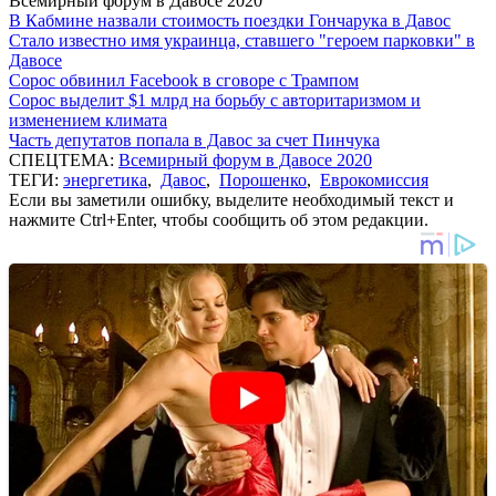
Всемирный форум в Давосе 2020
В Кабмине назвали стоимость поездки Гончарука в Давос
Стало известно имя украинца, ставшего "героем парковки" в
Давосе
Сорос обвинил Facebook в сговоре с Трампом
Сорос выделит $1 млрд на борьбу с авторитаризмом и
изменением климата
Часть депутатов попала в Давос за счет Пинчука
СПЕЦТЕМА:
Всемирный форум в Давосе 2020
ТЕГИ:
энергетика
,
Давос
,
Порошенко
,
Еврокомиссия
Если вы заметили ошибку, выделите необходимый текст и
нажмите Ctrl+Enter, чтобы сообщить об этом редакции.