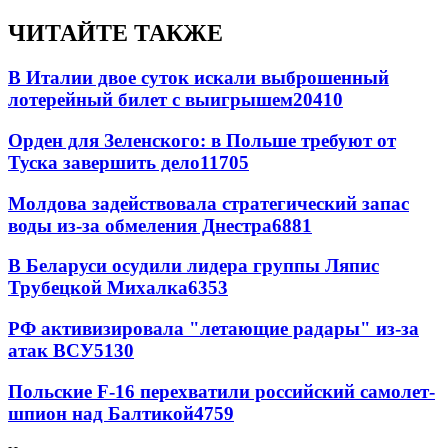
ЧИТАЙТЕ ТАКЖЕ
В Италии двое суток искали выброшенный
лотерейный билет с выигрышем
20410
Орден для Зеленского: в Польше требуют от
Туска завершить дело
11705
Молдова задействовала стратегический запас
воды из-за обмеления Днестра
6881
В Беларуси осудили лидера группы Ляпис
Трубецкой Михалка
6353
РФ активизировала "летающие радары" из-за
атак ВСУ
5130
Польские F-16 перехватили российский самолет-
шпион над Балтикой
4759