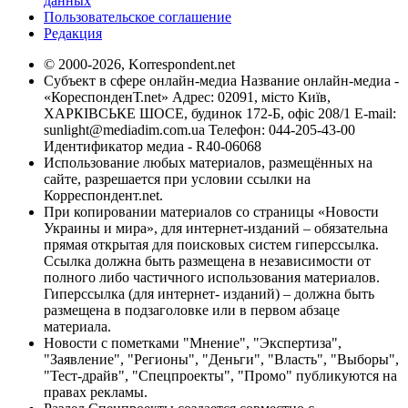
данных
Пользовательское соглашение
Редакция
© 2000-2026, Korrespondent.net
Субъект в сфере онлайн-медиа Название онлайн-медиа -
«КореспонденТ.net» Адрес: 02091, місто Київ,
ХАРКІВСЬКЕ ШОСЕ, будинок 172-Б, офіс 208/1 E-mail:
sunlight@mediadim.com.ua
Телефон: 044-205-43-00
Идентификатор медиа - R40-06068
Использование любых материалов, размещённых на
сайте, разрешается при условии ссылки на
Корреспондент.net.
При копировании материалов со страницы «Новости
Украины и мира», для интернет-изданий – обязательна
прямая открытая для поисковых систем гиперссылка.
Ссылка должна быть размещена в независимости от
полного либо частичного использования материалов.
Гиперссылка (для интернет- изданий) – должна быть
размещена в подзаголовке или в первом абзаце
материала.
Новости с пометками "Мнение", "Экспертиза",
"Заявление", "Регионы", "Деньги", "Власть", "Выборы",
"Тест-драйв", "Спецпроекты", "Промо" публикуются на
правах рекламы.