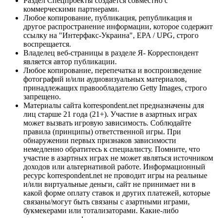
Раздел Спецпроекты создается совместно с
коммерческими партнерами.
Любое копирование, публикация, републикация и
другое распространение информации, которое содержит
ссылку на "Интерфакс-Украина", EPA / UPG, строго
воспрещается.
Владелец веб-страницы в разделе Я- Корреспондент
является автор публикации.
Любое копирование, перепечатка и воспроизведение
фотографий и/или аудиовизуальных материалов,
принадлежащих правообладателю Getty Images, строго
запрещено.
Материалы сайта korrespondent.net предназначены для
лиц старше 21 года (21+). Участие в азартных играх
может вызвать игровую зависимость. Соблюдайте
правила (принципы) ответственной игры. При
обнаружении первых признаков зависимости
немедленно обратитесь к специалисту. Помните, что
участие в азартных играх не может являться источником
доходов или альтернативой работе. Информационный
ресурс korrespondent.net не проводит игры на реальные
и/или виртуальные деньги, сайт не принимает ни в
какой форме оплату ставок и других платежей, которые
связаны/могут быть связаны с азартными играми,
букмекерами или тотализаторами. Какие-либо