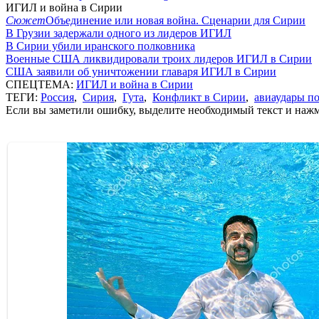
ИГИЛ и война в Сирии
Сюжет
Объединение или новая война. Сценарии для Сирии
В Грузии задержали одного из лидеров ИГИЛ
В Сирии убили иранского полковника
Военные США ликвидировали троих лидеров ИГИЛ в Сирии
США заявили об уничтожении главаря ИГИЛ в Сирии
СПЕЦТЕМА:
ИГИЛ и война в Сирии
ТЕГИ:
Россия
,
Сирия
,
Гута
,
Конфликт в Сирии
,
авиаудары п
Если вы заметили ошибку, выделите необходимый текст и нажми