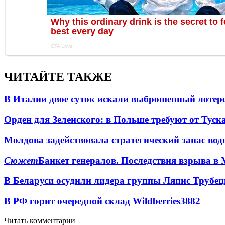
ЧИТАЙТЕ ТАКЖЕ
В Италии двое суток искали выброшенный лоте
Орден для Зеленского: в Польше требуют от Туск
Молдова задействовала стратегический запас вод
Сюжет
Банкет генералов. Последствия взрыва в 
В Беларуси осудили лидера группы Ляпис Трубе
В РФ горит очередной склад Wildberries
3882
Читать комментарии