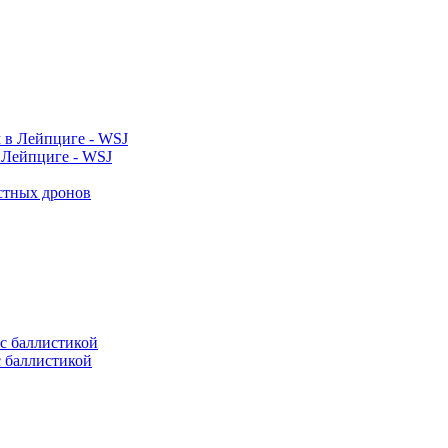
 Лейпциге - WSJ
естных дронов
с баллистикой