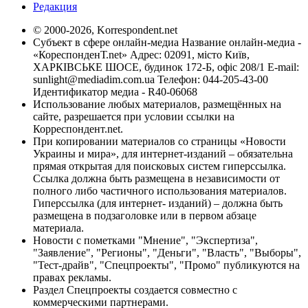
Редакция
© 2000-2026, Korrespondent.net
Субъект в сфере онлайн-медиа Название онлайн-медиа -
«КореспонденТ.net» Адрес: 02091, місто Київ,
ХАРКІВСЬКЕ ШОСЕ, будинок 172-Б, офіс 208/1 E-mail:
sunlight@mediadim.com.ua
Телефон: 044-205-43-00
Идентификатор медиа - R40-06068
Использование любых материалов, размещённых на
сайте, разрешается при условии ссылки на
Корреспондент.net.
При копировании материалов со страницы «Новости
Украины и мира», для интернет-изданий – обязательна
прямая открытая для поисковых систем гиперссылка.
Ссылка должна быть размещена в независимости от
полного либо частичного использования материалов.
Гиперссылка (для интернет- изданий) – должна быть
размещена в подзаголовке или в первом абзаце
материала.
Новости с пометками "Мнение", "Экспертиза",
"Заявление", "Регионы", "Деньги", "Власть", "Выборы",
"Тест-драйв", "Спецпроекты", "Промо" публикуются на
правах рекламы.
Раздел Спецпроекты создается совместно с
коммерческими партнерами.