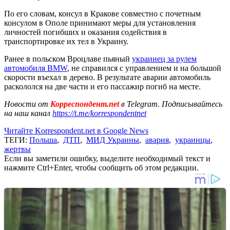
По его словам, консул в Кракове совместно с почетным
консулом в Ополе принимают меры для установления
личностей погибших и оказания содействия в
транспортировке их тел в Украину.
Ранее в польском Вроцлаве пьяный
украинец за рулем
автомобиля BMW
, не справился с управлением и на большой
скорости въехал в дерево. В результате аварии автомобиль
раскололся на две части и его пассажир погиб на месте.
Новости от
Корреспондент.net
в Telegram. Подписывайтесь
на наш канал
https://t.me/korrespondentnet
Читайте Korrespondent.net в Google News
ТЕГИ:
Польша
,
ДТП
,
МИД Украины
,
авария
,
украинцы
,
жертвы
Если вы заметили ошибку, выделите необходимый текст и
нажмите Ctrl+Enter, чтобы сообщить об этом редакции.