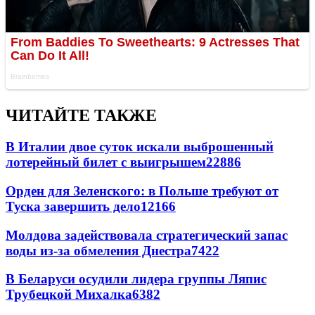
ЧИТАЙТЕ ТАКЖЕ
В Италии двое суток искали выброшенный
лотерейный билет с выигрышем
22886
Орден для Зеленского: в Польше требуют от
Туска завершить дело
12166
Молдова задействовала стратегический запас
воды из-за обмеления Днестра
7422
В Беларуси осудили лидера группы Ляпис
Трубецкой Михалка
6382