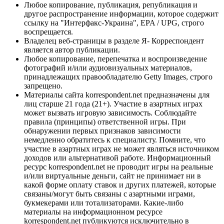
Любое копирование, публикация, републикация и
другое распространение информации, которое содержит
ссылку на "Интерфакс-Украина", EPA / UPG, строго
воспрещается.
Владелец веб-страницы в разделе Я- Корреспондент
является автор публикации.
Любое копирование, перепечатка и воспроизведение
фотографий и/или аудиовизуальных материалов,
принадлежащих правообладателю Getty Images, строго
запрещено.
Материалы сайта korrespondent.net предназначены для
лиц старше 21 года (21+). Участие в азартных играх
может вызвать игровую зависимость. Соблюдайте
правила (принципы) ответственной игры. При
обнаружении первых признаков зависимости
немедленно обратитесь к специалисту. Помните, что
участие в азартных играх не может являться источником
доходов или альтернативой работе. Информационный
ресурс korrespondent.net не проводит игры на реальные
и/или виртуальные деньги, сайт не принимает ни в
какой форме оплату ставок и других платежей, которые
связаны/могут быть связаны с азартными играми,
букмекерами или тотализаторами. Какие-либо
материалы на информационном ресурсе
korrespondent.net публикуются исключительно в