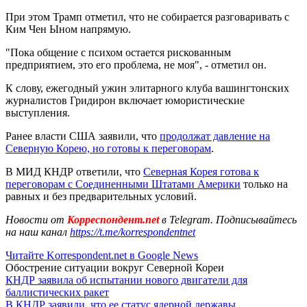
При этом Трамп отметил, что не собирается разговаривать с
Ким Чен Ыном напрямую.
"Пока общение с психом остается рискованным
предприятием, это его проблема, не моя", - отметил он.
К слову, ежегодный ужин элитарного клуба вашингтонских
журналистов Гридирон включает юмористические
выступления.
Ранее власти США заявили, что
продолжат давление на
Северную Корею, но готовы к переговорам
.
В МИД КНДР ответили, что
Северная Корея готова к
переговорам с Соединенными Штатами Америки
только на
равных и без предварительных условий.
Новости от
Корреспондент.net
в Telegram. Подписывайтесь
на наш канал
https://t.me/korrespondentnet
Читайте Korrespondent.net в Google News
Обострение ситуации вокруг Северной Кореи
КНДР заявила об испытании нового двигатели для
баллистических ракет
В КНДР заявили, что ее статус ядерной державы