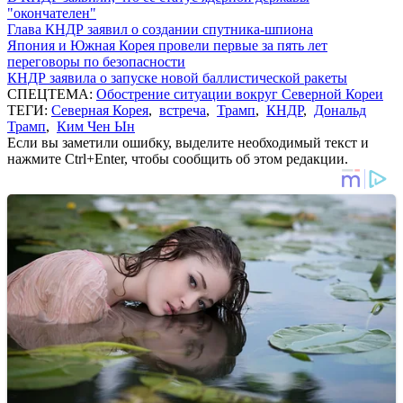
"окончателен"
Глава КНДР заявил о создании спутника-шпиона
Япония и Южная Корея провели первые за пять лет
переговоры по безопасности
КНДР заявила о запуске новой баллистической ракеты
СПЕЦТЕМА:
Обострение ситуации вокруг Северной Кореи
ТЕГИ:
Северная Корея
,
встреча
,
Трамп
,
КНДР
,
Дональд
Трамп
,
Ким Чен Ын
Если вы заметили ошибку, выделите необходимый текст и
нажмите Ctrl+Enter, чтобы сообщить об этом редакции.