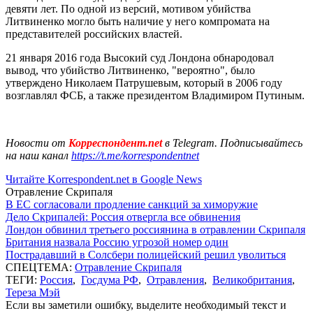
девяти лет. По одной из версий, мотивом убийства
Литвиненко могло быть наличие у него компромата на
представителей российских властей.
21 января 2016 года Высокий суд Лондона обнародовал
вывод, что убийство Литвиненко, "вероятно", было
утверждено Николаем Патрушевым, который в 2006 году
возглавлял ФСБ, а также президентом Владимиром Путиным.
Новости от
Корреспондент.net
в Telegram. Подписывайтесь
на наш канал
https://t.me/korrespondentnet
Читайте Korrespondent.net в Google News
Отравление Скрипаля
В ЕС согласовали продление санкций за химоружие
Дело Скрипалей: Россия отвергла все обвинения
Лондон обвинил третьего россиянина в отравлении Скрипаля
Британия назвала Россию угрозой номер один
Пострадавший в Солсбери полицейский решил уволиться
СПЕЦТЕМА:
Отравление Скрипаля
ТЕГИ:
Россия
,
Госдума РФ
,
Отравления
,
Великобритания
,
Тереза Мэй
Если вы заметили ошибку, выделите необходимый текст и