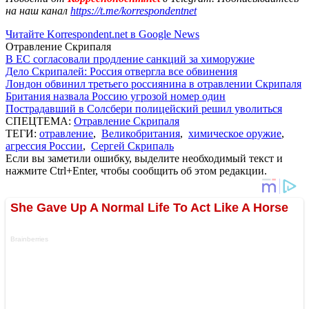
на наш канал
https://t.me/korrespondentnet
Читайте Korrespondent.net в Google News
Отравление Скрипаля
В ЕС согласовали продление санкций за химоружие
Дело Скрипалей: Россия отвергла все обвинения
Лондон обвинил третьего россиянина в отравлении Скрипаля
Британия назвала Россию угрозой номер один
Пострадавший в Солсбери полицейский решил уволиться
СПЕЦТЕМА:
Отравление Скрипаля
ТЕГИ:
отравление
,
Великобритания
,
химическое оружие
,
агрессия России
,
Сергей Скрипаль
Если вы заметили ошибку, выделите необходимый текст и
нажмите Ctrl+Enter, чтобы сообщить об этом редакции.