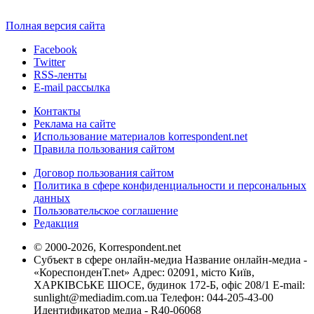
Полная версия сайта
Facebook
Twitter
RSS-ленты
E-mail рассылка
Контакты
Реклама на сайте
Использование материалов korrespondent.net
Правила пользования сайтом
Договор пользования сайтом
Политика в сфере конфиденциальности и персональных
данных
Пользовательское соглашение
Редакция
© 2000-2026, Korrespondent.net
Субъект в сфере онлайн-медиа Название онлайн-медиа -
«КореспонденТ.net» Адрес: 02091, місто Київ,
ХАРКІВСЬКЕ ШОСЕ, будинок 172-Б, офіс 208/1 E-mail:
sunlight@mediadim.com.ua
Телефон: 044-205-43-00
Идентификатор медиа - R40-06068