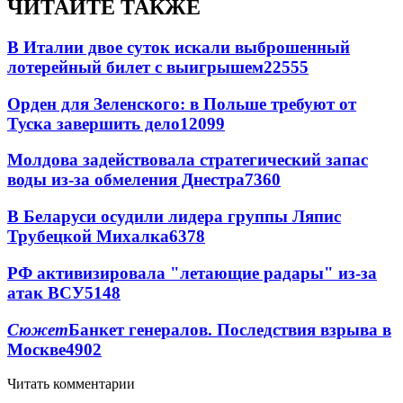
ЧИТАЙТЕ ТАКЖЕ
В Италии двое суток искали выброшенный
лотерейный билет с выигрышем
22555
Орден для Зеленского: в Польше требуют от
Туска завершить дело
12099
Молдова задействовала стратегический запас
воды из-за обмеления Днестра
7360
В Беларуси осудили лидера группы Ляпис
Трубецкой Михалка
6378
РФ активизировала "летающие радары" из-за
атак ВСУ
5148
Сюжет
Банкет генералов. Последствия взрыва в
Москве
4902
Читать комментарии