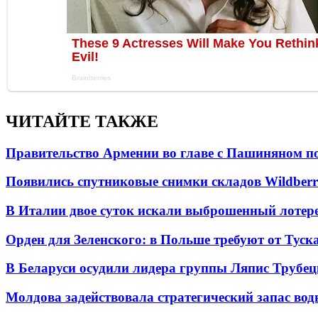
ЧИТАЙТЕ ТАКЖЕ
Правительство Армении во главе с Пашиняном по
Появились спутниковые снимки складов Wildberr
В Италии двое суток искали выброшенный лоте
Орден для Зеленского: в Польше требуют от Туск
В Беларуси осудили лидера группы Ляпис Трубе
Молдова задействовала стратегический запас вод