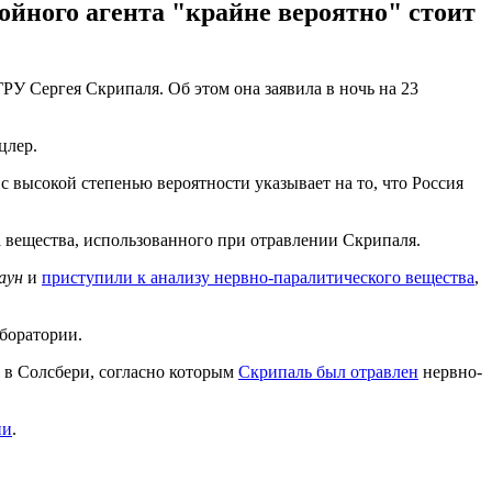
ойного агента "крайне вероятно" стоит
РУ Сергея Скрипаля. Об этом она заявила в ночь на 23
цлер.
с высокой степенью вероятности указывает на то, что Россия
а вещества, использованного при отравлении Скрипаля.
аун
и
приступили к анализу нервно-паралитического вещества
,
аборатории.
 в Солсбери, согласно которым
Скрипаль был отравлен
нервно-
ии
.