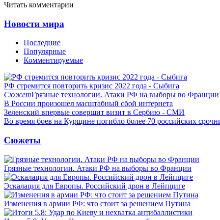
Читать комментарии
Новости мира
Последние
Популярные
Комментируемые
РФ стремится повторить кризис 2022 года - Сыбига
Сюжет
Грязные технологии. Атаки РФ на выборы во Франции
В России произошел масштабный сбой интернета
Зеленский впервые совершит визит в Сербию - СМИ
Во время боев на Курщине погибло более 70 российских сроч
Сюжеты
Грязные технологии. Атаки РФ на выборы во Франции
Эскалация для Европы. Российский дрон в Лейпциге
Изменения в армии РФ: что стоит за решением Путина