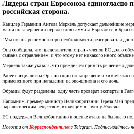
Лидеры стран Евросоюза единогласно п
российская сторона.
Канцлер Германии Ангела Меркель допускает дальнейшие меры 
марта по завершении первого дня саммита Евросоюза в Брюсс
"Мы полны решимости при необходимости реагировать и допол
Она сообщила, что представители стран - членов ЕС долго обс
связана с отравлением, и что этому нет никакого иного объясне
Меркель также указала, что прежде чем принять решение о да
Ранее специалисты Организации по запрещению химического
примененного при нападении на экс-шпиона и его дочь.
Образцы будут разделены: одну часть проверят эксперты в Гаа
Напомним, премьер-министр Великобритании Тереза Мэй предс
паралитическим веществом, входящим в группу
Новичок
.
ЕС поддержал Великобританию в оценке атаки на бывшего полк
Новости от
Корреспондент.net
в Telegram. Подписывайтесь н