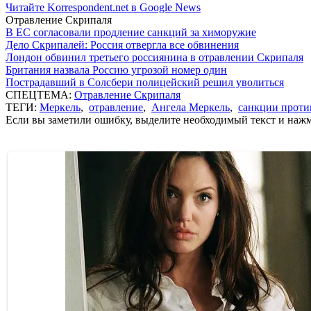
Читайте Korrespondent.net в Google News
Отравление Скрипаля
В ЕС согласовали продление санкций за химоружие
Дело Скрипалей: Россия отвергла все обвинения
Лондон обвинил третьего россиянина в отравлении Скрипаля
Британия назвала Россию угрозой номер один
Пострадавший в Солсбери полицейский решил уволиться
СПЕЦТЕМА:
Отравление Скрипаля
ТЕГИ:
Меркель
,
отравление
,
Ангела Меркель
,
санкции проти
Если вы заметили ошибку, выделите необходимый текст и нажми