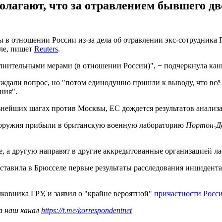
олагают, что за отравлением бывшего дв
в отношении России из-за дела об отравлении экс-сотрудника Г
еле, пишет
Reuters
.
нительными мерами (в отношении России)", − подчеркнула кан
уждали вопрос, но "потом единодушно пришли к выводу, что всё 
ния".
льнейших шагах против Москвы, ЕС дождется результатов анализ
 оружия прибыли в британскую военную лабораторию
Портон-Д
ге, а другую направят в другие аккредитованные организацией л
тавила в Брюсселе первые результаты расследования инцидента
овника ГРУ, и заявил о "крайне вероятной"
причастности Росс
а наш канал
https://t.me/korrespondentnet