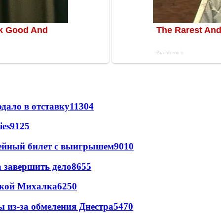
дало в отставку
11304
ies
9125
рейный билет с выигрышем
9010
а завершить дело
8655
цкой Михалка
6250
ы из-за обмеления Днестра
5470