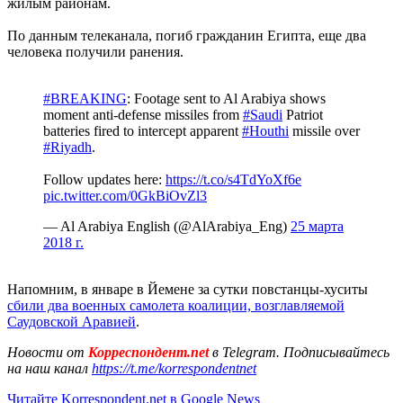
жилым районам.
По данным телеканала, погиб гражданин Египта, еще два
человека получили ранения.
#BREAKING
: Footage sent to Al Arabiya shows
moment anti-defense missiles from
#Saudi
Patriot
batteries fired to intercept apparent
#Houthi
missile over
#Riyadh
.
Follow updates here:
https://t.co/s4TdYoXf6e
pic.twitter.com/0GkBiOvZl3
— Al Arabiya English (@AlArabiya_Eng)
25 марта
2018 г.
Напомним, в январе в Йемене за сутки повстанцы-хуситы
сбили два военных самолета коалиции, возглавляемой
Саудовской Аравией
.
Новости от
Корреспондент.net
в Telegram. Подписывайтесь
на наш канал
https://t.me/korrespondentnet
Читайте Korrespondent.net в Google News