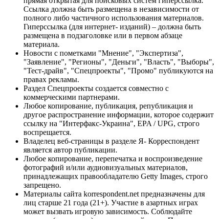
прямая открытая для поисковых систем гиперссылка.
Ссылка должна быть размещена в независимости от
полного либо частичного использования материалов.
Гиперссылка (для интернет- изданий) – должна быть
размещена в подзаголовке или в первом абзаце
материала.
Новости с пометками "Мнение", "Экспертиза",
"Заявление", "Регионы", "Деньги", "Власть", "Выборы",
"Тест-драйв", "Спецпроекты", "Промо" публикуются на
правах рекламы.
Раздел Спецпроекты создается совместно с
коммерческими партнерами.
Любое копирование, публикация, републикация и
другое распространение информации, которое содержит
ссылку на "Интерфакс-Украина", EPA / UPG, строго
воспрещается.
Владелец веб-страницы в разделе Я- Корреспондент
является автор публикации.
Любое копирование, перепечатка и воспроизведение
фотографий и/или аудиовизуальных материалов,
принадлежащих правообладателю Getty Images, строго
запрещено.
Материалы сайта korrespondent.net предназначены для
лиц старше 21 года (21+). Участие в азартных играх
может вызвать игровую зависимость. Соблюдайте