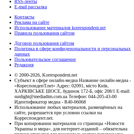
RSS-ленты
E-mail рассылка
Контакты
Реклама на сайте
Использование материалов korrespondent.net
Правила пользования сайтом
Договор пользования сайтом
Политика в сфере конфиденциальности и персональных
данных
Пользовательское соглашение
Редакция
© 2000-2026, Korrespondent.net
Субъект в сфере онлайн-медиа Название онлайн-медиа -
«КореспонденТ.net» Адрес: 02091, місто Київ,
ХАРКІВСЬКЕ ШОСЕ, будинок 172-Б, офіс 208/1 E-mail:
sunlight@mediadim.com.ua
Телефон: 044-205-43-00
Идентификатор медиа - R40-06068
Использование любых материалов, размещённых на
сайте, разрешается при условии ссылки на
Корреспондент.net.
При копировании материалов со страницы «Новости
Украины и мира», для интернет-изданий – обязательна