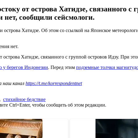
току от острова Хатидзе, связанного с 
и нет, сообщили сейсмологи.
 острова Хатидзе. Об этом со ссылкой на Японское метеорологич
ения нет.
т острова Хатидзе, связанного с группой островов Идзу. При это
о у берегов Индонезии
. Перед этим
подземные толчки магнитуд
а наш канал
https://t.me/korrespondentnet
,
стихийное бедствие
те Ctrl+Enter, чтобы сообщить об этом редакции.