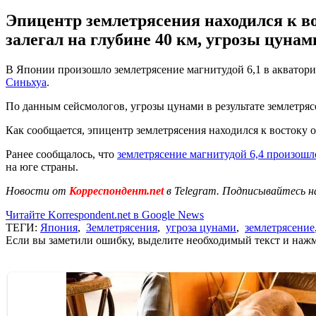
Эпицентр землетрясения находился к вос
залегал на глубине 40 км, угрозы цунам
В Японии произошло землетрясение магнитудой 6,1 в акватории
Синьхуа
.
По данным сейсмологов, угрозы цунами в результате землетряс
Как сообщается, эпицентр землетрясения находился к востоку о
Ранее сообщалось, что
землетрясение магнитудой 6,4 произошл
на юге страны.
Новости от
Корреспондент.net
в Telegram. Подписывайтесь н
Читайте Korrespondent.net в Google News
ТЕГИ:
Япония
,
Землетрясения
,
угроза цунами
,
землетрясение
Если вы заметили ошибку, выделите необходимый текст и нажми