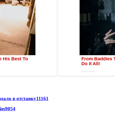
дало в отставку
11161
ies
9054