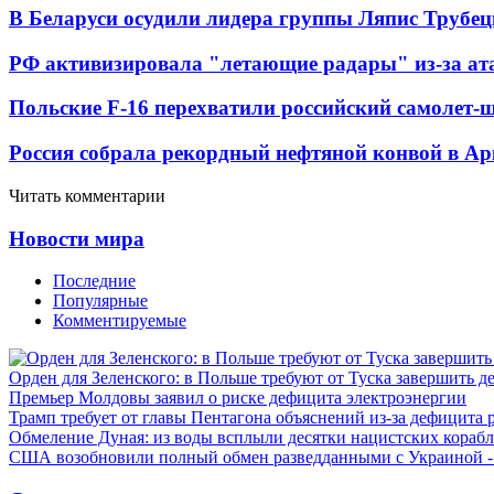
В Беларуси осудили лидера группы Ляпис Трубе
РФ активизировала "летающие радары" из-за а
Польские F-16 перехватили российский самолет-
Россия собрала рекордный нефтяной конвой в Ар
Читать комментарии
Новости мира
Последние
Популярные
Комментируемые
Орден для Зеленского: в Польше требуют от Туска завершить д
Премьер Молдовы заявил о риске дефицита электроэнергии
Трамп требует от главы Пентагона объяснений из-за дефицита 
Обмеление Дуная: из воды всплыли десятки нацистских кораб
США возобновили полный обмен разведданными с Украиной 