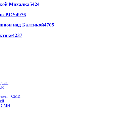
цкой Михалка
5424
так ВСУ
4976
шпион над Балтикой
4705
ктике
4237
ело
ракет - СМИ
лей
- СМИ