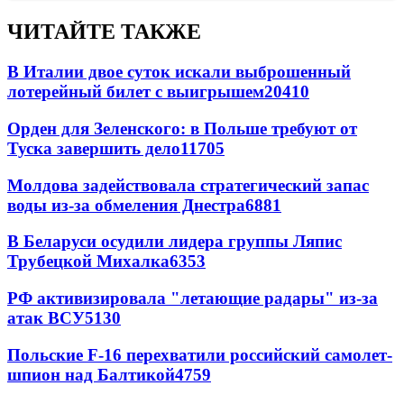
ЧИТАЙТЕ ТАКЖЕ
В Италии двое суток искали выброшенный
лотерейный билет с выигрышем
20410
Орден для Зеленского: в Польше требуют от
Туска завершить дело
11705
Молдова задействовала стратегический запас
воды из-за обмеления Днестра
6881
В Беларуси осудили лидера группы Ляпис
Трубецкой Михалка
6353
РФ активизировала "летающие радары" из-за
атак ВСУ
5130
Польские F-16 перехватили российский самолет-
шпион над Балтикой
4759