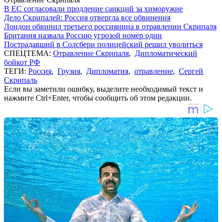
В ЕС согласовали продление санкций за химоружие
Дело Скрипалей: Россия отвергла все обвинения
Лондон обвинил третьего россиянина в отравлении Скрипаля
Британия назвала Россию угрозой номер один
Пострадавший в Солсбери полицейский решил уволиться
СПЕЦТЕМА:
Отравление Скрипаля
,
Дипломатический
бойкот РФ
ТЕГИ:
Россия
,
Грузия
,
Дипломатия
,
отравление
,
Сергей
Скрипаль
Если вы заметили ошибку, выделите необходимый текст и
нажмите Ctrl+Enter, чтобы сообщить об этом редакции.