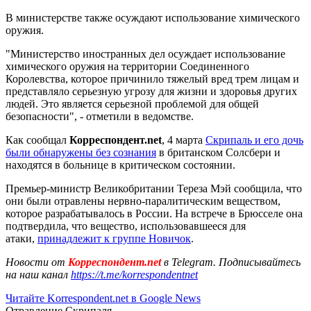
В министерстве также осуждают использование химического
оружия.
"Министерство иностранных дел осуждает использование
химического оружия на территории Соединенного
Королевства, которое причинило тяжелый вред трем лицам и
представляло серьезную угрозу для жизни и здоровья других
людей. Это является серьезной проблемой для общей
безопасности", - отметили в ведомстве.
Как сообщал
Корреспондент.net
, 4 марта
Скрипаль
и его дочь
были обнаружены без сознания
в британском Солсбери и
находятся в больнице в критическом состоянии.
Премьер-министр Великобритании Тереза Мэй сообщила, что
они были отравлены нервно-паралитическим веществом,
которое разрабатывалось в России. На встрече в Брюсселе она
подтвердила, что вещество, использовавшееся для
атаки,
принадлежит к группе Новичок
.
Новости от
Корреспондент.net
в Telegram. Подписывайтесь
на наш канал
https://t.me/korrespondentnet
Читайте Korrespondent.net в Google News
Отравление Скрипаля