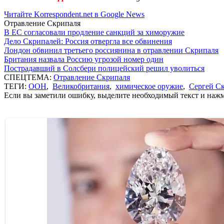
Читайте Korrespondent.net в Google News
Отравление Скрипаля
В ЕС согласовали продление санкций за химоружие
Дело Скрипалей: Россия отвергла все обвинения
Лондон обвинил третьего россиянина в отравлении Скрипаля
Британия назвала Россию угрозой номер один
Пострадавший в Солсбери полицейский решил уволиться
СПЕЦТЕМА:
Отравление Скрипаля
ТЕГИ:
ООН
,
Великобритания
,
химическое оружие
,
Сергей С
Если вы заметили ошибку, выделите необходимый текст и нажми