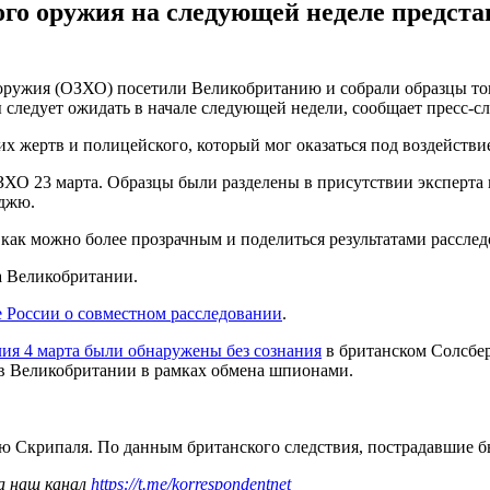
о оружия на следующей неделе представ
ружия (ОЗХО) посетили Великобританию и собрали образцы ток
ы следует ожидать в начале следующей недели, сообщает пресс-
жертв и полицейского, который мог оказаться под воздействие
ХО 23 марта. Образцы были разделены в присутствии эксперта 
мджю.
с как можно более прозрачным и поделиться результатами рассл
на Великобритании.
России о совместном расследовании
.
ия 4 марта были обнаружены без сознания
в британском Солсбер
е в Великобритании в рамках обмена шпионами.
ию Скрипаля. По данным британского следствия, пострадавшие 
а наш канал
https://t.me/korrespondentnet