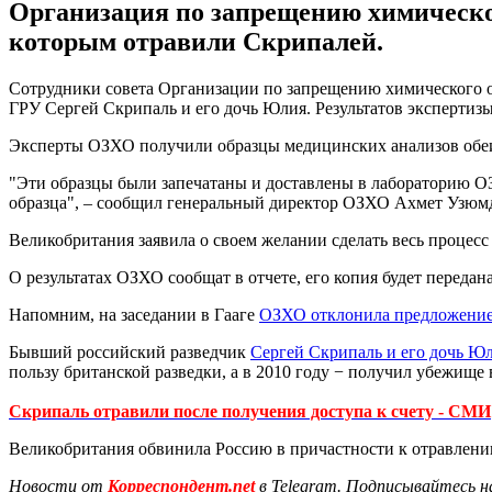
Организация по запрещению химическог
которым отравили Скрипалей.
Сотрудники совета Организации по запрещению химического о
ГРУ Сергей Скрипаль и его дочь Юлия. Результатов экспертиз
Эксперты ОЗХО получили образцы медицинских анализов обеих 
"Эти образцы были запечатаны и доставлены в лабораторию ОЗ
образца", – сообщил генеральный директор ОЗХО Ахмет Узю
Великобритания заявила о своем желании сделать весь процес
О результатах ОЗХО сообщат в отчете, его копия будет переда
Напомним, на заседании в Гааге
ОЗХО отклонила предложение 
Бывший российский разведчик
Сергей Скрипаль и его дочь Юл
пользу британской разведки, а в 2010 году − получил убежищ
Скрипаль отравили после получения доступа к счету - СМИ
Великобритания обвинила Россию в причастности к отравлен
Новости от
Корреспондент.net
в Telegram. Подписывайтесь н