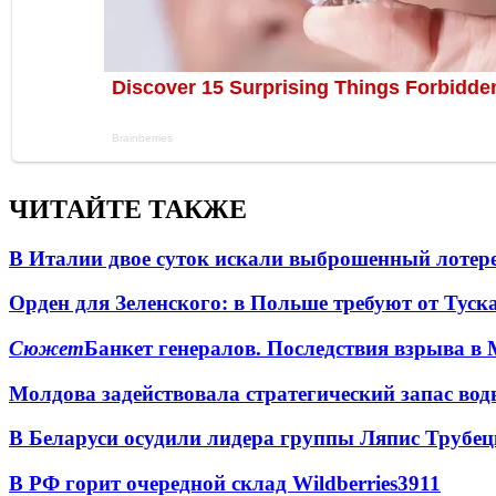
ЧИТАЙТЕ ТАКЖЕ
В Италии двое суток искали выброшенный лоте
Орден для Зеленского: в Польше требуют от Туск
Сюжет
Банкет генералов. Последствия взрыва в 
Молдова задействовала стратегический запас вод
В Беларуси осудили лидера группы Ляпис Трубе
В РФ горит очередной склад Wildberries
3911