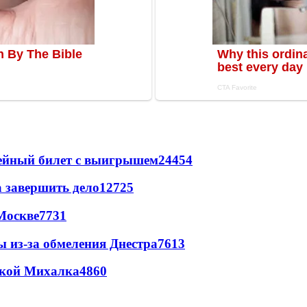
рейный билет с выигрышем
24454
а завершить дело
12725
Москве
7731
ы из-за обмеления Днестра
7613
цкой Михалка
4860